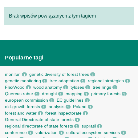
Brak wpisów powiązanych z tym tagiem
Popularne tagi
monifun
genetic diversity of forest trees
1
1
genetic monitoring
tree adaptation
regional strategies
1
1
1
FlexWood
wood anatomy
tyloses
tree rings
1
1
1
1
Quercus robur
drought
mapping
primary forests
1
1
1
1
european commission
EC guidelines
1
1
old-growth forests
analysis
Poland
1
1
1
forest and water
forest inspectorate
1
1
General Directorate of state forests
1
regional directorate of state forests
supraśl
1
1
conference
valorization
cultural ecosystem services
1
1
1