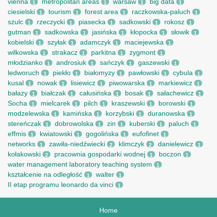
vienna
metropolitan areas
warsaw
big data
1
1
1
1
ciesielski
tourism
forest area
raczkowska-paluch
1
1
1
1
szulc
rzeczycki
piasecka
sadkowski
rokosz
1
1
1
1
1
gutman
sadkowska
jasińska
kłopocka
słowik
1
1
1
1
1
kobielski
szyłak
adamczyk
maciejewska
1
1
1
1
wilkowska
strakacz
parkitna
zygmont
1
1
1
1
młodzianko
androsiuk
sańczyk
gaszewski
1
1
1
1
ledworuch
piekło
białomyzy
pawłowski
cybula
1
1
1
1
1
kusal
nowak
lisiewicz
piwowarska
markiewicz
1
1
1
1
1
bałazy
białczak
całusińska
bosak
sałachewicz
1
1
1
1
1
Socha
mielcarek
pilch
kraszewski
borowski
1
1
1
1
1
modzelewska
kamińska
korzybski
duranowska
1
1
1
1
stereńczak
dobrowolska
zin
kuberski
paluch
1
1
1
1
1
effmis
kwiatowski
gogolińska
eufofinet
1
1
1
1
networks
zawiła-niedźwiecki
klimczyk
danielewicz
1
2
2
1
kołakowski
pracownia gospodarki wodnej
boczon
2
1
1
water management laboratory teaching system
1
kształcenie na odległość
walter
1
1
II etap programu leonardo da vinci
1
Home