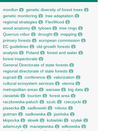
monifun
genetic diversity of forest trees
1
1
genetic monitoring
tree adaptation
1
1
regional strategies
FlexWood
1
1
wood anatomy
tyloses
tree rings
1
1
1
Quercus robur
drought
mapping
1
1
1
primary forests
european commission
1
1
EC guidelines
old-growth forests
1
1
analysis
Poland
forest and water
1
1
1
forest inspectorate
1
General Directorate of state forests
1
regional directorate of state forests
1
supraśl
conference
valorization
1
1
1
cultural ecosystem services
vienna
1
1
metropolitan areas
warsaw
big data
1
1
1
ciesielski
tourism
forest area
1
1
1
raczkowska-paluch
szulc
rzeczycki
1
1
1
piasecka
sadkowski
rokosz
1
1
1
gutman
sadkowska
jasińska
1
1
1
kłopocka
słowik
kobielski
szyłak
1
1
1
1
adamczyk
maciejewska
wilkowska
1
1
1