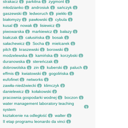
strakacz
parkitna
zygmont
1
1
1
młodzianko
androsiuk
sańczyk
1
1
1
gaszewski
ledworuch
piekło
1
1
1
białomyzy
pawłowski
cybula
1
1
1
kusal
nowak
lisiewicz
1
1
1
piwowarska
markiewicz
bałazy
1
1
1
białczak
całusińska
bosak
1
1
1
sałachewicz
Socha
mielcarek
1
1
1
pilch
kraszewski
borowski
1
1
1
modzelewska
kamińska
korzybski
1
1
1
duranowska
stereńczak
1
1
dobrowolska
zin
kuberski
paluch
1
1
1
1
effmis
kwiatowski
gogolińska
1
1
1
eufofinet
networks
1
1
zawiła-niedźwiecki
klimczyk
2
2
danielewicz
kołakowski
1
2
pracownia gospodarki wodnej
boczon
1
1
water management laboratory teaching
1
system
kształcenie na odległość
walter
1
1
II etap programu leonardo da vinci
1