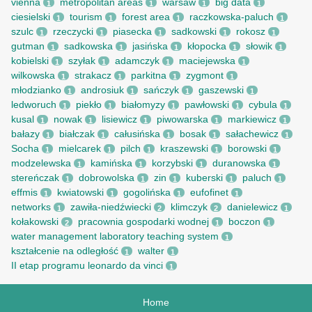
vienna
metropolitan areas
warsaw
big data
1
1
1
1
ciesielski
tourism
forest area
raczkowska-paluch
1
1
1
1
szulc
rzeczycki
piasecka
sadkowski
rokosz
1
1
1
1
1
gutman
sadkowska
jasińska
kłopocka
słowik
1
1
1
1
1
kobielski
szyłak
adamczyk
maciejewska
1
1
1
1
wilkowska
strakacz
parkitna
zygmont
1
1
1
1
młodzianko
androsiuk
sańczyk
gaszewski
1
1
1
1
ledworuch
piekło
białomyzy
pawłowski
cybula
1
1
1
1
1
kusal
nowak
lisiewicz
piwowarska
markiewicz
1
1
1
1
1
bałazy
białczak
całusińska
bosak
sałachewicz
1
1
1
1
1
Socha
mielcarek
pilch
kraszewski
borowski
1
1
1
1
1
modzelewska
kamińska
korzybski
duranowska
1
1
1
1
stereńczak
dobrowolska
zin
kuberski
paluch
1
1
1
1
1
effmis
kwiatowski
gogolińska
eufofinet
1
1
1
1
networks
zawiła-niedźwiecki
klimczyk
danielewicz
1
2
2
1
kołakowski
pracownia gospodarki wodnej
boczon
2
1
1
water management laboratory teaching system
1
kształcenie na odległość
walter
1
1
II etap programu leonardo da vinci
1
Home