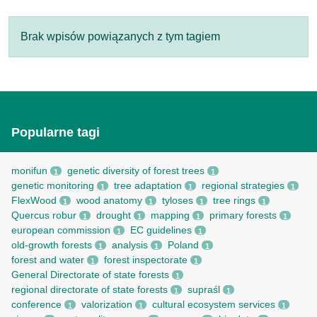
Brak wpisów powiązanych z tym tagiem
Popularne tagi
monifun
genetic diversity of forest trees
1
1
genetic monitoring
tree adaptation
regional strategies
1
1
1
FlexWood
wood anatomy
tyloses
tree rings
1
1
1
1
Quercus robur
drought
mapping
primary forests
1
1
1
1
european commission
EC guidelines
1
1
old-growth forests
analysis
Poland
1
1
1
forest and water
forest inspectorate
1
1
General Directorate of state forests
1
regional directorate of state forests
supraśl
1
1
conference
valorization
cultural ecosystem services
1
1
1