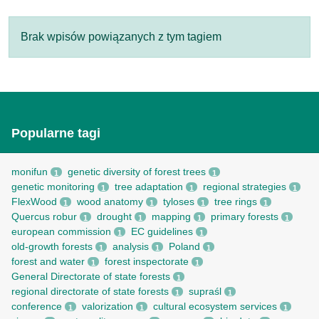
Brak wpisów powiązanych z tym tagiem
Popularne tagi
monifun
genetic diversity of forest trees
1
1
genetic monitoring
tree adaptation
regional strategies
1
1
1
FlexWood
wood anatomy
tyloses
tree rings
1
1
1
1
Quercus robur
drought
mapping
primary forests
1
1
1
1
european commission
EC guidelines
1
1
old-growth forests
analysis
Poland
1
1
1
forest and water
forest inspectorate
1
1
General Directorate of state forests
1
regional directorate of state forests
supraśl
1
1
conference
valorization
cultural ecosystem services
1
1
1