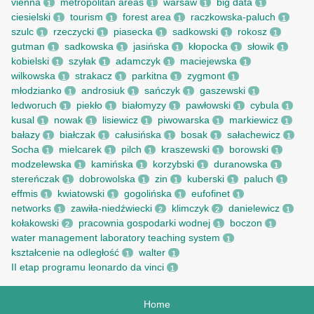
vienna
metropolitan areas
warsaw
big data
1
1
1
1
ciesielski
tourism
forest area
raczkowska-paluch
1
1
1
1
szulc
rzeczycki
piasecka
sadkowski
rokosz
1
1
1
1
1
gutman
sadkowska
jasińska
kłopocka
słowik
1
1
1
1
1
kobielski
szyłak
adamczyk
maciejewska
1
1
1
1
wilkowska
strakacz
parkitna
zygmont
1
1
1
1
młodzianko
androsiuk
sańczyk
gaszewski
1
1
1
1
ledworuch
piekło
białomyzy
pawłowski
cybula
1
1
1
1
1
kusal
nowak
lisiewicz
piwowarska
markiewicz
1
1
1
1
1
bałazy
białczak
całusińska
bosak
sałachewicz
1
1
1
1
1
Socha
mielcarek
pilch
kraszewski
borowski
1
1
1
1
1
modzelewska
kamińska
korzybski
duranowska
1
1
1
1
stereńczak
dobrowolska
zin
kuberski
paluch
1
1
1
1
1
effmis
kwiatowski
gogolińska
eufofinet
1
1
1
1
networks
zawiła-niedźwiecki
klimczyk
danielewicz
1
2
2
1
kołakowski
pracownia gospodarki wodnej
boczon
2
1
1
water management laboratory teaching system
1
kształcenie na odległość
walter
1
1
II etap programu leonardo da vinci
1
Home