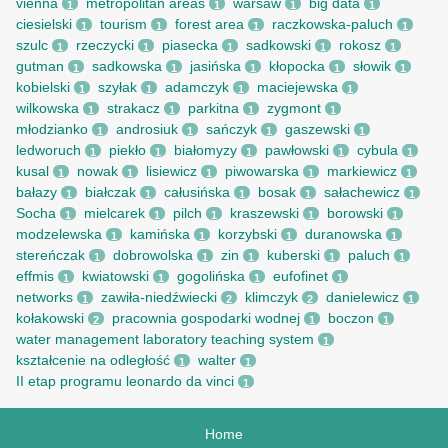
vienna
metropolitan areas
warsaw
big data
1
1
1
1
ciesielski
tourism
forest area
raczkowska-paluch
1
1
1
1
szulc
rzeczycki
piasecka
sadkowski
rokosz
1
1
1
1
1
gutman
sadkowska
jasińska
kłopocka
słowik
1
1
1
1
1
kobielski
szyłak
adamczyk
maciejewska
1
1
1
1
wilkowska
strakacz
parkitna
zygmont
1
1
1
1
młodzianko
androsiuk
sańczyk
gaszewski
1
1
1
1
ledworuch
piekło
białomyzy
pawłowski
cybula
1
1
1
1
1
kusal
nowak
lisiewicz
piwowarska
markiewicz
1
1
1
1
1
bałazy
białczak
całusińska
bosak
sałachewicz
1
1
1
1
1
Socha
mielcarek
pilch
kraszewski
borowski
1
1
1
1
1
modzelewska
kamińska
korzybski
duranowska
1
1
1
1
stereńczak
dobrowolska
zin
kuberski
paluch
1
1
1
1
1
effmis
kwiatowski
gogolińska
eufofinet
1
1
1
1
networks
zawiła-niedźwiecki
klimczyk
danielewicz
1
2
2
1
kołakowski
pracownia gospodarki wodnej
boczon
2
1
1
water management laboratory teaching system
1
kształcenie na odległość
walter
1
1
II etap programu leonardo da vinci
1
Home