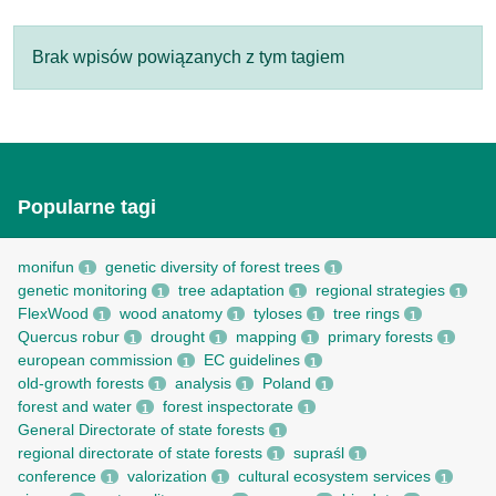
Brak wpisów powiązanych z tym tagiem
Popularne tagi
monifun
genetic diversity of forest trees
1
1
genetic monitoring
tree adaptation
regional strategies
1
1
1
FlexWood
wood anatomy
tyloses
tree rings
1
1
1
1
Quercus robur
drought
mapping
primary forests
1
1
1
1
european commission
EC guidelines
1
1
old-growth forests
analysis
Poland
1
1
1
forest and water
forest inspectorate
1
1
General Directorate of state forests
1
regional directorate of state forests
supraśl
1
1
conference
valorization
cultural ecosystem services
1
1
1