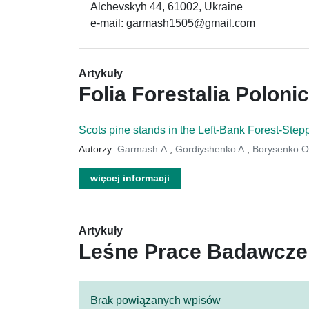
Alchevskyh 44, 61002, Ukraine
e-mail: garmash1505@gmail.com
Artykuły
Folia Forestalia Poloni
Scots pine stands in the Left-Bank Forest-Step
Autorzy:
Garmash А.
,
Gordiyshenko A.
,
Borysenko O
więcej informacji
Artykuły
Leśne Prace Badawcze
Brak powiązanych wpisów