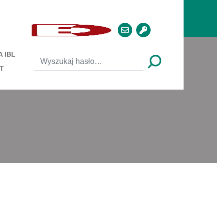
 IBL
T