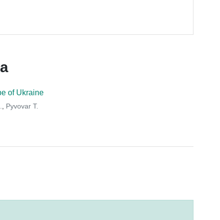
ca
pe of Ukraine
.
,
Pyvovar T.