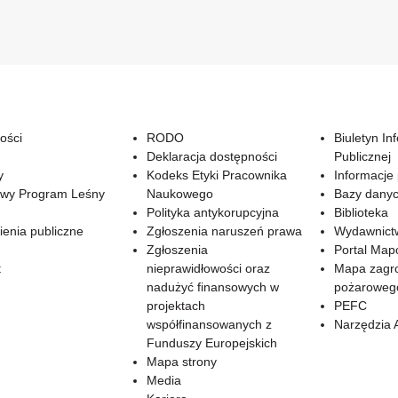
ości
RODO
Biuletyn In
Deklaracja dostępności
Publicznej
y
Kodeks Etyki Pracownika
Informacje
wy Program Leśny
Naukowego
Bazy dany
Polityka antykorupcyjna
Biblioteka
enia publiczne
Zgłoszenia naruszeń prawa
Wydawnict
Zgłoszenia
Portal Ma
t
nieprawidłowości oraz
Mapa zagr
nadużyć finansowych w
pożaroweg
projektach
PEFC
współfinansowanych z
Narzędzia 
Funduszy Europejskich
Mapa strony
Media