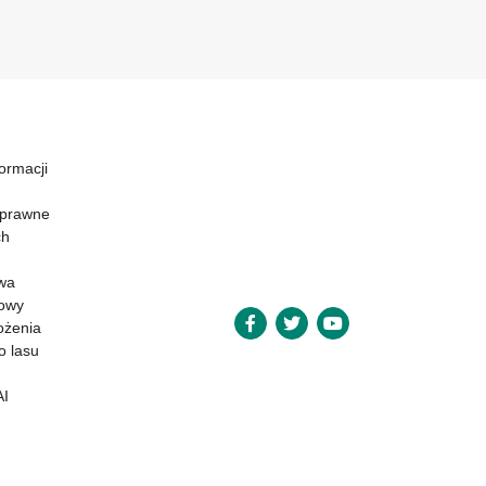
formacji
 prawne
ch
wa
powy
ożenia
o lasu
AI