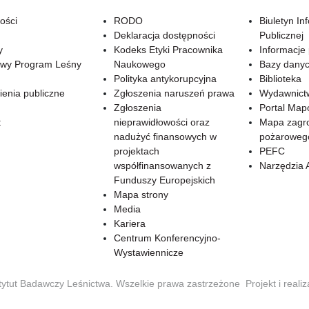
ości
RODO
Biuletyn In
Deklaracja dostępności
Publicznej
y
Kodeks Etyki Pracownika
Informacje
wy Program Leśny
Naukowego
Bazy dany
Polityka antykorupcyjna
Biblioteka
enia publiczne
Zgłoszenia naruszeń prawa
Wydawnict
Zgłoszenia
Portal Ma
t
nieprawidłowości oraz
Mapa zagr
nadużyć finansowych w
pożaroweg
projektach
PEFC
współfinansowanych z
Narzędzia 
Funduszy Europejskich
Mapa strony
Media
Kariera
Centrum Konferencyjno-
Wystawiennicze
tytut Badawczy Leśnictwa. Wszelkie prawa zastrzeżone
Projekt i reali