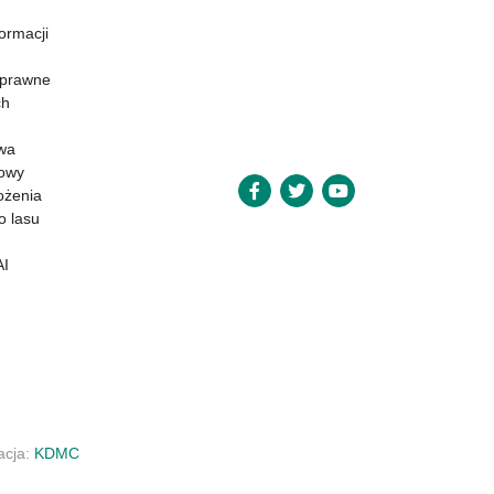
formacji
 prawne
ch
wa
powy
ożenia
o lasu
AI
zacja:
KDMC