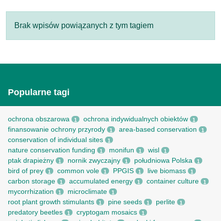
Brak wpisów powiązanych z tym tagiem
Popularne tagi
ochrona obszarowa
ochrona indywidualnych obiektów
1
1
finansowanie ochrony przyrody
area-based conservation
1
1
conservation of individual sites
1
nature conservation funding
monifun
wisl
1
1
1
ptak drapieżny
nornik zwyczajny
południowa Polska
1
1
1
bird of prey
common vole
PPGIS
live biomass
1
1
1
1
carbon storage
accumulated energy
container culture
1
1
1
mycorrhization
microclimate
1
1
root рlant growth stimulants
pine seeds
perlite
1
1
1
predatory beetles
cryptogam mosaics
1
1