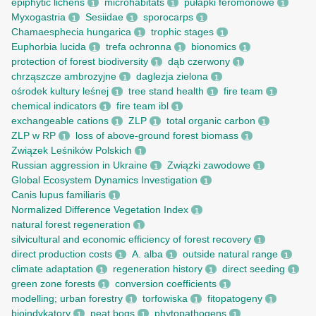
epiphytic lichens
microhabitats
pułapki feromonowe
1
1
1
Myxogastria
Sesiidae
sporocarps
1
1
1
Chamaesphecia hungarica
trophic stages
1
1
Euphorbia lucida
trefa ochronna
bionomics
1
1
1
protection of forest biodiversity
dąb czerwony
1
1
chrząszcze ambrozyjne
daglezja zielona
1
1
ośrodek kultury leśnej
tree stand health
fire team
1
1
1
chemical indicators
fire team ibl
1
1
exchangeable cations
ZLP
total organic carbon
1
1
1
ZLP w RP
loss of above-ground forest biomass
1
1
Związek Leśników Polskich
1
Russian aggression in Ukraine
Związki zawodowe
1
1
Global Ecosystem Dynamics Investigation
1
Canis lupus familiaris
1
Normalized Difference Vegetation Index
1
natural forest regeneration
1
silvicultural and economic efficiency of forest recovery
1
direct production costs
A. alba
outside natural range
1
1
1
climate adaptation
regeneration history
direct seeding
1
1
1
green zone forests
conversion coefficients
1
1
modelling; urban forestry
torfowiska
fitopatogeny
1
1
1
bioindykatory
peat bogs
phytopathogens
1
1
1