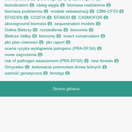
bioindicators
obieg węgla
biomasa nadziemna
1
1
1
biomasa podziemna
modele sekwestracji
CBM-CFS3
1
1
1
EFISCEN
CO2FIX
EFIMOD
CASMOFOR
1
1
1
1
aboveground biomass
sequestration models
1
1
Dolina Biebrzy
rozsiedlenie
bionomia
2
3
3
Biebrza Valley
bionomy
insect conservation
2
2
2
płci plan równości
płci raport
1
1
ocena ryzyka wystąpienia patogenu (PRA-EFSA)
1
nowe zagrożenia
1
risk of pathogen assessment (PRA-EFSA)
new threats
1
1
Omycetes
testowanie potomstwa drzew leśnych
1
1
wartość genetyczna
fenotyp
1
1
Strona główna