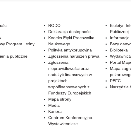
ości
RODO
Biuletyn In
Deklaracja dostępności
Publicznej
y
Kodeks Etyki Pracownika
Informacje
wy Program Leśny
Naukowego
Bazy dany
Polityka antykorupcyjna
Biblioteka
enia publiczne
Zgłoszenia naruszeń prawa
Wydawnict
Zgłoszenia
Portal Ma
t
nieprawidłowości oraz
Mapa zagr
nadużyć finansowych w
pożaroweg
projektach
PEFC
współfinansowanych z
Narzędzia 
Funduszy Europejskich
Mapa strony
Media
Kariera
Centrum Konferencyjno-
Wystawiennicze