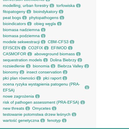
1
modelling; urban forestry
torfowiska
1
1
fitopatogeny
bioindykatory
1
1
peat bogs
phytopathogens
1
1
bioindicators
obieg węgla
1
1
biomasa nadziemna
1
biomasa podziemna
1
modele sekwestracji
CBM-CFS3
1
1
EFISCEN
CO2FIX
EFIMOD
1
1
1
CASMOFOR
aboveground biomass
1
1
sequestration models
Dolina Biebrzy
1
2
rozsiedlenie
bionomia
Biebrza Valley
3
3
2
bionomy
insect conservation
2
2
płci plan równości
płci raport
1
1
ocena ryzyka wystąpienia patogenu (PRA-
1
EFSA)
nowe zagrożenia
1
risk of pathogen assessment (PRA-EFSA)
1
new threats
Omycetes
1
1
testowanie potomstwa drzew leśnych
1
wartość genetyczna
fenotyp
1
1