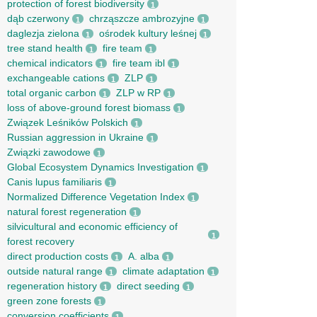
protection of forest biodiversity
1
dąb czerwony
chrząszcze ambrozyjne
1
1
daglezja zielona
ośrodek kultury leśnej
1
1
tree stand health
fire team
1
1
chemical indicators
fire team ibl
1
1
exchangeable cations
ZLP
1
1
total organic carbon
ZLP w RP
1
1
loss of above-ground forest biomass
1
Związek Leśników Polskich
1
Russian aggression in Ukraine
1
Związki zawodowe
1
Global Ecosystem Dynamics Investigation
1
Canis lupus familiaris
1
Normalized Difference Vegetation Index
1
natural forest regeneration
1
silvicultural and economic efficiency of
1
forest recovery
direct production costs
A. alba
1
1
outside natural range
climate adaptation
1
1
regeneration history
direct seeding
1
1
green zone forests
1
conversion coefficients