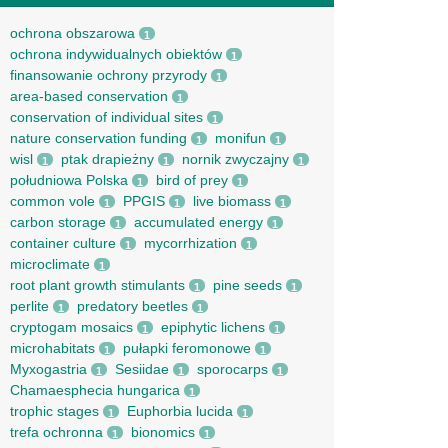
ochrona obszarowa
1
ochrona indywidualnych obiektów
1
finansowanie ochrony przyrody
1
area-based conservation
1
conservation of individual sites
1
nature conservation funding
monifun
1
1
wisl
ptak drapieżny
nornik zwyczajny
1
1
1
południowa Polska
bird of prey
1
1
common vole
PPGIS
live biomass
1
1
1
carbon storage
accumulated energy
1
1
container culture
mycorrhization
1
1
microclimate
1
root рlant growth stimulants
pine seeds
1
1
perlite
predatory beetles
1
1
cryptogam mosaics
epiphytic lichens
1
1
microhabitats
pułapki feromonowe
1
1
Myxogastria
Sesiidae
sporocarps
1
1
1
Chamaesphecia hungarica
1
trophic stages
Euphorbia lucida
1
1
trefa ochronna
bionomics
1
1