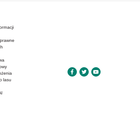
formacji
 prawne
ch
wa
powy
ożenia
o lasu
AI