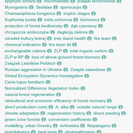
epiphytic lichens
microhabitats
pułapki feromonowe
1
1
1
Myxogastria
Sesiidae
sporocarps
1
1
1
Chamaesphecia hungarica
trophic stages
1
1
Euphorbia lucida
trefa ochronna
bionomics
1
1
1
protection of forest biodiversity
dąb czerwony
1
1
chrząszcze ambrozyjne
daglezja zielona
1
1
ośrodek kultury leśnej
tree stand health
fire team
1
1
1
chemical indicators
fire team ibl
1
1
exchangeable cations
ZLP
total organic carbon
1
1
1
ZLP w RP
loss of above-ground forest biomass
1
1
Związek Leśników Polskich
1
Russian aggression in Ukraine
Związki zawodowe
1
1
Global Ecosystem Dynamics Investigation
1
Canis lupus familiaris
1
Normalized Difference Vegetation Index
1
natural forest regeneration
1
silvicultural and economic efficiency of forest recovery
1
direct production costs
A. alba
outside natural range
1
1
1
climate adaptation
regeneration history
direct seeding
1
1
1
green zone forests
conversion coefficients
1
1
modelling; urban forestry
torfowiska
fitopatogeny
1
1
1
bioindykatory
peat bogs
phytopathogens
1
1
1