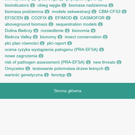
bioindicators
obieg węgla
biomasa nadziemna
1
1
1
biomasa podziemna
modele sekwestracji
CBM-CFS3
1
1
1
EFISCEN
CO2FIX
EFIMOD
CASMOFOR
1
1
1
1
aboveground biomass
sequestration models
1
1
Dolina Biebrzy
rozsiedlenie
bionomia
2
3
3
Biebrza Valley
bionomy
insect conservation
2
2
2
płci plan równości
płci raport
1
1
ocena ryzyka wystąpienia patogenu (PRA-EFSA)
1
nowe zagrożenia
1
risk of pathogen assessment (PRA-EFSA)
new threats
1
1
Omycetes
testowanie potomstwa drzew leśnych
1
1
wartość genetyczna
fenotyp
1
1
Strona główna