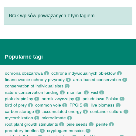
Brak wpisów powiązanych z tym tagiem
Popularne tagi
ochrona obszarowa
ochrona indywidualnych obiektów
1
1
finansowanie ochrony przyrody
area-based conservation
1
1
conservation of individual sites
1
nature conservation funding
monifun
wisl
1
1
1
ptak drapieżny
nornik zwyczajny
południowa Polska
1
1
1
bird of prey
common vole
PPGIS
live biomass
1
1
1
1
carbon storage
accumulated energy
container culture
1
1
1
mycorrhization
microclimate
1
1
root рlant growth stimulants
pine seeds
perlite
1
1
1
predatory beetles
cryptogam mosaics
1
1