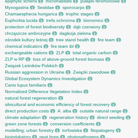
epiphytic lichens
microhabitats
pułapki feromonowe
1
1
1
Myxogastria
Sesiidae
sporocarps
1
1
1
Chamaesphecia hungarica
trophic stages
1
1
Euphorbia lucida
trefa ochronna
bionomics
1
1
1
protection of forest biodiversity
dąb czerwony
1
1
chrząszcze ambrozyjne
daglezja zielona
1
1
ośrodek kultury leśnej
tree stand health
fire team
1
1
1
chemical indicators
fire team ibl
1
1
exchangeable cations
ZLP
total organic carbon
1
1
1
ZLP w RP
loss of above-ground forest biomass
1
1
Związek Leśników Polskich
1
Russian aggression in Ukraine
Związki zawodowe
1
1
Global Ecosystem Dynamics Investigation
1
Canis lupus familiaris
1
Normalized Difference Vegetation Index
1
natural forest regeneration
1
silvicultural and economic efficiency of forest recovery
1
direct production costs
A. alba
outside natural range
1
1
1
climate adaptation
regeneration history
direct seeding
1
1
1
green zone forests
conversion coefficients
1
1
modelling; urban forestry
torfowiska
fitopatogeny
1
1
1
bioindykatory
peat bogs
phytopathogens
1
1
1