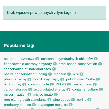
Brak wpisów powiązanych z tym tagiem
Popularne tagi
ochrona obszarowa
ochrona indywidualnych obiektów
1
1
finansowanie ochrony przyrody
area-based conservation
1
1
conservation of individual sites
1
nature conservation funding
monifun
wisl
1
1
1
ptak drapieżny
nornik zwyczajny
południowa Polska
1
1
1
bird of prey
common vole
PPGIS
live biomass
1
1
1
1
carbon storage
accumulated energy
container culture
1
1
1
mycorrhization
microclimate
1
1
root рlant growth stimulants
pine seeds
perlite
1
1
1
predatory beetles
cryptogam mosaics
1
1