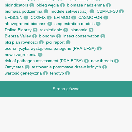
bioindicators
obieg węgla
biomasa nadziemna
1
1
1
biomasa podziemna
modele sekwestracji
CBM-CFS3
1
1
1
EFISCEN
CO2FIX
EFIMOD
CASMOFOR
1
1
1
1
aboveground biomass
sequestration models
1
1
Dolina Biebrzy
rozsiedlenie
bionomia
2
3
3
Biebrza Valley
bionomy
insect conservation
2
2
2
płci plan równości
płci raport
1
1
ocena ryzyka wystąpienia patogenu (PRA-EFSA)
1
nowe zagrożenia
1
risk of pathogen assessment (PRA-EFSA)
new threats
1
1
Omycetes
testowanie potomstwa drzew leśnych
1
1
wartość genetyczna
fenotyp
1
1
Strona główna