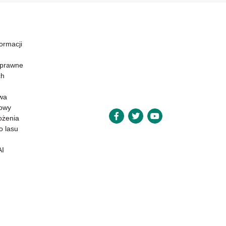
formacji
 prawne
ch
wa
powy
ożenia
o lasu
AI