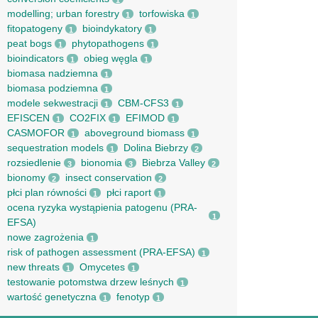
1
modelling; urban forestry
torfowiska
1
1
fitopatogeny
bioindykatory
1
1
peat bogs
phytopathogens
1
1
bioindicators
obieg węgla
1
1
biomasa nadziemna
1
biomasa podziemna
1
modele sekwestracji
CBM-CFS3
1
1
EFISCEN
CO2FIX
EFIMOD
1
1
1
CASMOFOR
aboveground biomass
1
1
sequestration models
Dolina Biebrzy
1
2
rozsiedlenie
bionomia
Biebrza Valley
3
3
2
bionomy
insect conservation
2
2
płci plan równości
płci raport
1
1
ocena ryzyka wystąpienia patogenu (PRA-
1
EFSA)
nowe zagrożenia
1
risk of pathogen assessment (PRA-EFSA)
1
new threats
Omycetes
1
1
testowanie potomstwa drzew leśnych
1
wartość genetyczna
fenotyp
1
1