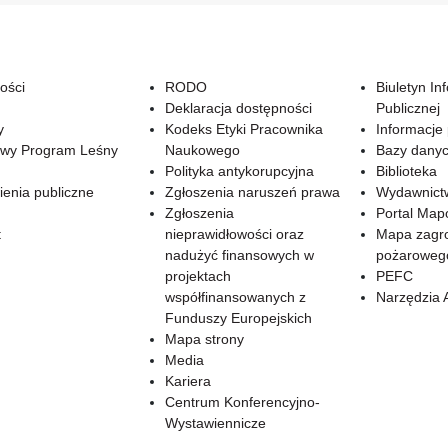
ości
RODO
Biuletyn In
Deklaracja dostępności
Publicznej
y
Kodeks Etyki Pracownika
Informacje
wy Program Leśny
Naukowego
Bazy dany
Polityka antykorupcyjna
Biblioteka
enia publiczne
Zgłoszenia naruszeń prawa
Wydawnict
Zgłoszenia
Portal Ma
t
nieprawidłowości oraz
Mapa zagr
nadużyć finansowych w
pożaroweg
projektach
PEFC
współfinansowanych z
Narzędzia 
Funduszy Europejskich
Mapa strony
Media
Kariera
Centrum Konferencyjno-
Wystawiennicze