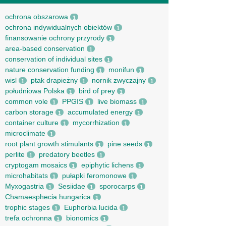
ochrona obszarowa
1
ochrona indywidualnych obiektów
1
finansowanie ochrony przyrody
1
area-based conservation
1
conservation of individual sites
1
nature conservation funding
monifun
1
1
wisl
ptak drapieżny
nornik zwyczajny
1
1
1
południowa Polska
bird of prey
1
1
common vole
PPGIS
live biomass
1
1
1
carbon storage
accumulated energy
1
1
container culture
mycorrhization
1
1
microclimate
1
root рlant growth stimulants
pine seeds
1
1
perlite
predatory beetles
1
1
cryptogam mosaics
epiphytic lichens
1
1
microhabitats
pułapki feromonowe
1
1
Myxogastria
Sesiidae
sporocarps
1
1
1
Chamaesphecia hungarica
1
trophic stages
Euphorbia lucida
1
1
trefa ochronna
bionomics
1
1