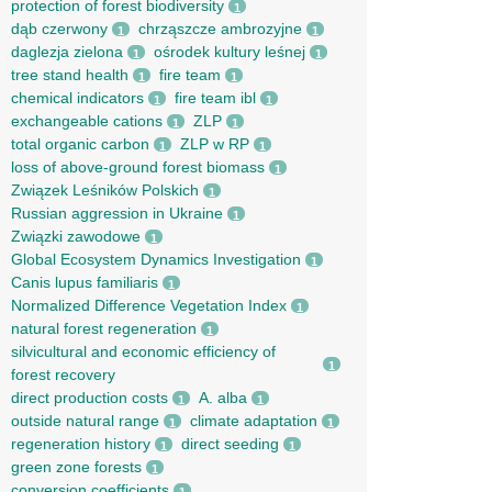
protection of forest biodiversity
1
dąb czerwony
chrząszcze ambrozyjne
1
1
daglezja zielona
ośrodek kultury leśnej
1
1
tree stand health
fire team
1
1
chemical indicators
fire team ibl
1
1
exchangeable cations
ZLP
1
1
total organic carbon
ZLP w RP
1
1
loss of above-ground forest biomass
1
Związek Leśników Polskich
1
Russian aggression in Ukraine
1
Związki zawodowe
1
Global Ecosystem Dynamics Investigation
1
Canis lupus familiaris
1
Normalized Difference Vegetation Index
1
natural forest regeneration
1
silvicultural and economic efficiency of
1
forest recovery
direct production costs
A. alba
1
1
outside natural range
climate adaptation
1
1
regeneration history
direct seeding
1
1
green zone forests
1
conversion coefficients