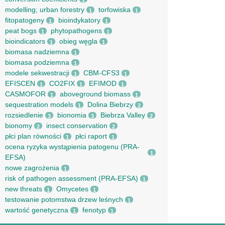
1
modelling; urban forestry
torfowiska
1
1
fitopatogeny
bioindykatory
1
1
peat bogs
phytopathogens
1
1
bioindicators
obieg węgla
1
1
biomasa nadziemna
1
biomasa podziemna
1
modele sekwestracji
CBM-CFS3
1
1
EFISCEN
CO2FIX
EFIMOD
1
1
1
CASMOFOR
aboveground biomass
1
1
sequestration models
Dolina Biebrzy
1
2
rozsiedlenie
bionomia
Biebrza Valley
3
3
2
bionomy
insect conservation
2
2
płci plan równości
płci raport
1
1
ocena ryzyka wystąpienia patogenu (PRA-
1
EFSA)
nowe zagrożenia
1
risk of pathogen assessment (PRA-EFSA)
1
new threats
Omycetes
1
1
testowanie potomstwa drzew leśnych
1
wartość genetyczna
fenotyp
1
1