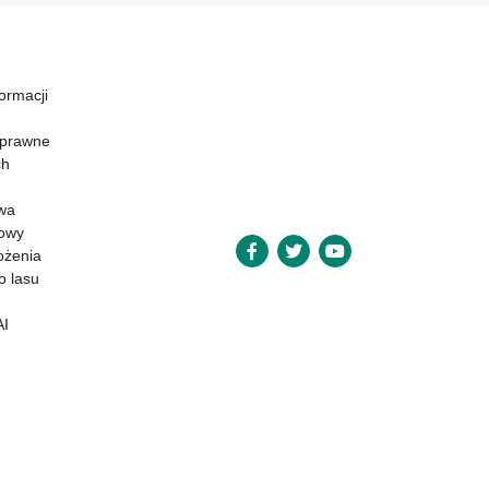
formacji
 prawne
ch
wa
powy
ożenia
o lasu
AI