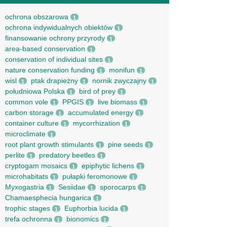
ochrona obszarowa
1
ochrona indywidualnych obiektów
1
finansowanie ochrony przyrody
1
area-based conservation
1
conservation of individual sites
1
nature conservation funding
monifun
1
1
wisl
ptak drapieżny
nornik zwyczajny
1
1
1
południowa Polska
bird of prey
1
1
common vole
PPGIS
live biomass
1
1
1
carbon storage
accumulated energy
1
1
container culture
mycorrhization
1
1
microclimate
1
root рlant growth stimulants
pine seeds
1
1
perlite
predatory beetles
1
1
cryptogam mosaics
epiphytic lichens
1
1
microhabitats
pułapki feromonowe
1
1
Myxogastria
Sesiidae
sporocarps
1
1
1
Chamaesphecia hungarica
1
trophic stages
Euphorbia lucida
1
1
trefa ochronna
bionomics
1
1