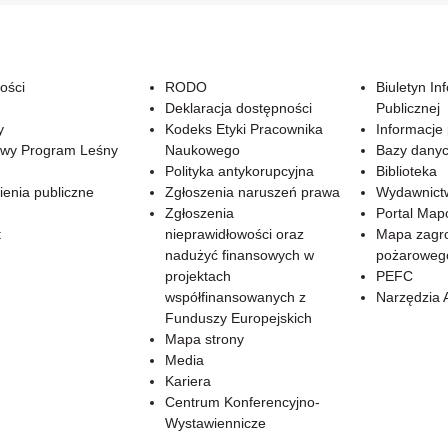
ości
RODO
Biuletyn In
Deklaracja dostępności
Publicznej
y
Kodeks Etyki Pracownika
Informacje
wy Program Leśny
Naukowego
Bazy dany
Polityka antykorupcyjna
Biblioteka
enia publiczne
Zgłoszenia naruszeń prawa
Wydawnict
Zgłoszenia
Portal Ma
t
nieprawidłowości oraz
Mapa zagr
nadużyć finansowych w
pożaroweg
projektach
PEFC
współfinansowanych z
Narzędzia 
Funduszy Europejskich
Mapa strony
Media
Kariera
Centrum Konferencyjno-
Wystawiennicze