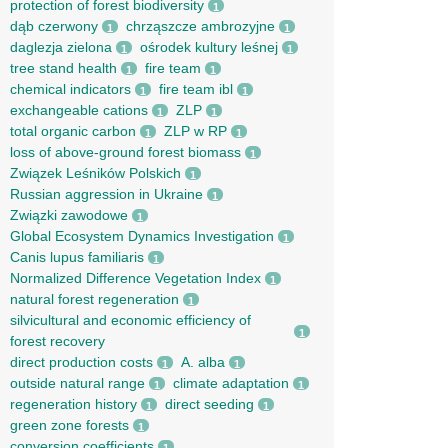
protection of forest biodiversity
1
dąb czerwony
chrząszcze ambrozyjne
1
1
daglezja zielona
ośrodek kultury leśnej
1
1
tree stand health
fire team
1
1
chemical indicators
fire team ibl
1
1
exchangeable cations
ZLP
1
1
total organic carbon
ZLP w RP
1
1
loss of above-ground forest biomass
1
Związek Leśników Polskich
1
Russian aggression in Ukraine
1
Związki zawodowe
1
Global Ecosystem Dynamics Investigation
1
Canis lupus familiaris
1
Normalized Difference Vegetation Index
1
natural forest regeneration
1
silvicultural and economic efficiency of
1
forest recovery
direct production costs
A. alba
1
1
outside natural range
climate adaptation
1
1
regeneration history
direct seeding
1
1
green zone forests
1
conversion coefficients