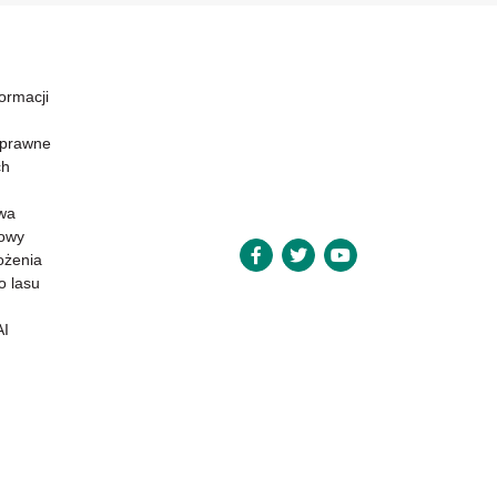
formacji
 prawne
ch
wa
powy
ożenia
o lasu
AI