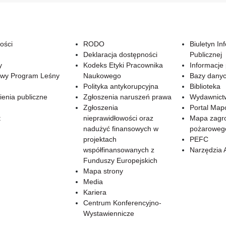
ości
RODO
Biuletyn In
Deklaracja dostępności
Publicznej
y
Kodeks Etyki Pracownika
Informacje
wy Program Leśny
Naukowego
Bazy dany
Polityka antykorupcyjna
Biblioteka
enia publiczne
Zgłoszenia naruszeń prawa
Wydawnict
Zgłoszenia
Portal Ma
t
nieprawidłowości oraz
Mapa zagr
nadużyć finansowych w
pożaroweg
projektach
PEFC
współfinansowanych z
Narzędzia 
Funduszy Europejskich
Mapa strony
Media
Kariera
Centrum Konferencyjno-
Wystawiennicze