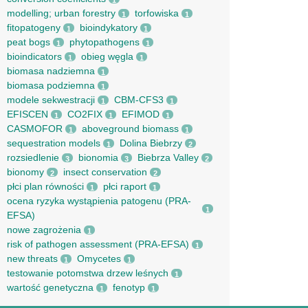
1
modelling; urban forestry
torfowiska
1
1
fitopatogeny
bioindykatory
1
1
peat bogs
phytopathogens
1
1
bioindicators
obieg węgla
1
1
biomasa nadziemna
1
biomasa podziemna
1
modele sekwestracji
CBM-CFS3
1
1
EFISCEN
CO2FIX
EFIMOD
1
1
1
CASMOFOR
aboveground biomass
1
1
sequestration models
Dolina Biebrzy
1
2
rozsiedlenie
bionomia
Biebrza Valley
3
3
2
bionomy
insect conservation
2
2
płci plan równości
płci raport
1
1
ocena ryzyka wystąpienia patogenu (PRA-
1
EFSA)
nowe zagrożenia
1
risk of pathogen assessment (PRA-EFSA)
1
new threats
Omycetes
1
1
testowanie potomstwa drzew leśnych
1
wartość genetyczna
fenotyp
1
1