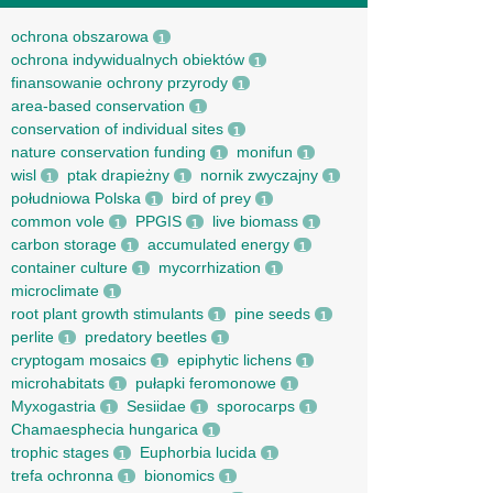
ochrona obszarowa
1
ochrona indywidualnych obiektów
1
finansowanie ochrony przyrody
1
area-based conservation
1
conservation of individual sites
1
nature conservation funding
monifun
1
1
wisl
ptak drapieżny
nornik zwyczajny
1
1
1
południowa Polska
bird of prey
1
1
common vole
PPGIS
live biomass
1
1
1
carbon storage
accumulated energy
1
1
container culture
mycorrhization
1
1
microclimate
1
root рlant growth stimulants
pine seeds
1
1
perlite
predatory beetles
1
1
cryptogam mosaics
epiphytic lichens
1
1
microhabitats
pułapki feromonowe
1
1
Myxogastria
Sesiidae
sporocarps
1
1
1
Chamaesphecia hungarica
1
trophic stages
Euphorbia lucida
1
1
trefa ochronna
bionomics
1
1