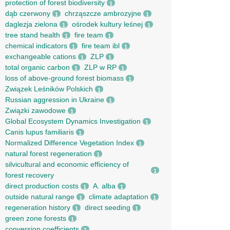
protection of forest biodiversity
1
dąb czerwony
chrząszcze ambrozyjne
1
1
daglezja zielona
ośrodek kultury leśnej
1
1
tree stand health
fire team
1
1
chemical indicators
fire team ibl
1
1
exchangeable cations
ZLP
1
1
total organic carbon
ZLP w RP
1
1
loss of above-ground forest biomass
1
Związek Leśników Polskich
1
Russian aggression in Ukraine
1
Związki zawodowe
1
Global Ecosystem Dynamics Investigation
1
Canis lupus familiaris
1
Normalized Difference Vegetation Index
1
natural forest regeneration
1
silvicultural and economic efficiency of
1
forest recovery
direct production costs
A. alba
1
1
outside natural range
climate adaptation
1
1
regeneration history
direct seeding
1
1
green zone forests
1
conversion coefficients