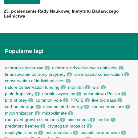
23. posiedzenie Rady Naukowej Instytutu Badawczego
Leśnictwa
Popularne tagi
ochrona obszarowa
ochrona indywidualnych obiektów
1
1
finansowanie ochrony przyrody
area-based conservation
1
1
conservation of individual sites
1
nature conservation funding
monifun
wisl
1
1
1
ptak drapieżny
nornik zwyczajny
południowa Polska
1
1
1
bird of prey
common vole
PPGIS
live biomass
1
1
1
1
carbon storage
accumulated energy
container culture
1
1
1
mycorrhization
microclimate
1
1
root рlant growth stimulants
pine seeds
perlite
1
1
1
predatory beetles
cryptogam mosaics
1
1
epiphytic lichens
microhabitats
pułapki feromonowe
1
1
1