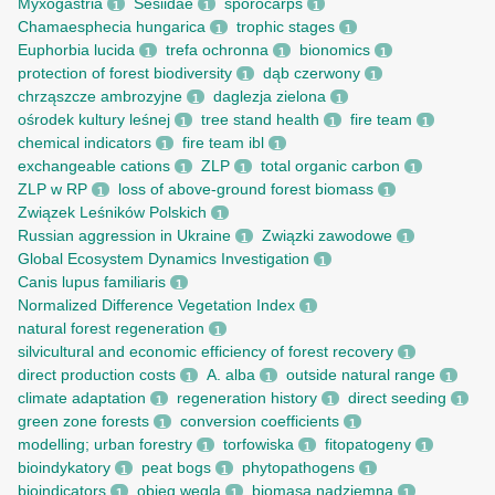
Myxogastria
Sesiidae
sporocarps
1
1
1
Chamaesphecia hungarica
trophic stages
1
1
Euphorbia lucida
trefa ochronna
bionomics
1
1
1
protection of forest biodiversity
dąb czerwony
1
1
chrząszcze ambrozyjne
daglezja zielona
1
1
ośrodek kultury leśnej
tree stand health
fire team
1
1
1
chemical indicators
fire team ibl
1
1
exchangeable cations
ZLP
total organic carbon
1
1
1
ZLP w RP
loss of above-ground forest biomass
1
1
Związek Leśników Polskich
1
Russian aggression in Ukraine
Związki zawodowe
1
1
Global Ecosystem Dynamics Investigation
1
Canis lupus familiaris
1
Normalized Difference Vegetation Index
1
natural forest regeneration
1
silvicultural and economic efficiency of forest recovery
1
direct production costs
A. alba
outside natural range
1
1
1
climate adaptation
regeneration history
direct seeding
1
1
1
green zone forests
conversion coefficients
1
1
modelling; urban forestry
torfowiska
fitopatogeny
1
1
1
bioindykatory
peat bogs
phytopathogens
1
1
1
bioindicators
obieg węgla
biomasa nadziemna
1
1
1