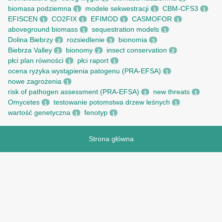
biomasa podziemna
modele sekwestracji
CBM-CFS3
1
1
1
EFISCEN
CO2FIX
EFIMOD
CASMOFOR
1
1
1
1
aboveground biomass
sequestration models
1
1
Dolina Biebrzy
rozsiedlenie
bionomia
2
3
3
Biebrza Valley
bionomy
insect conservation
2
2
2
płci plan równości
płci raport
1
1
ocena ryzyka wystąpienia patogenu (PRA-EFSA)
1
nowe zagrożenia
1
risk of pathogen assessment (PRA-EFSA)
new threats
1
1
Omycetes
testowanie potomstwa drzew leśnych
1
1
wartość genetyczna
fenotyp
1
1
Strona główna