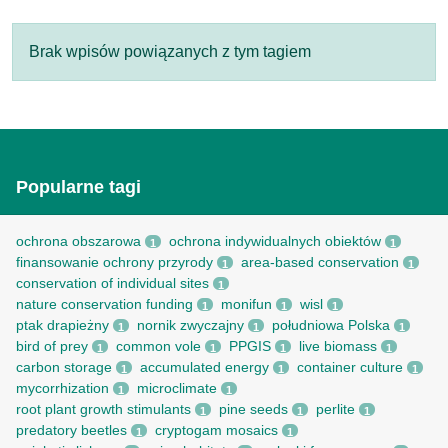
Brak wpisów powiązanych z tym tagiem
Popularne tagi
ochrona obszarowa
ochrona indywidualnych obiektów
1
1
finansowanie ochrony przyrody
area-based conservation
1
1
conservation of individual sites
1
nature conservation funding
monifun
wisl
1
1
1
ptak drapieżny
nornik zwyczajny
południowa Polska
1
1
1
bird of prey
common vole
PPGIS
live biomass
1
1
1
1
carbon storage
accumulated energy
container culture
1
1
1
mycorrhization
microclimate
1
1
root рlant growth stimulants
pine seeds
perlite
1
1
1
predatory beetles
cryptogam mosaics
1
1