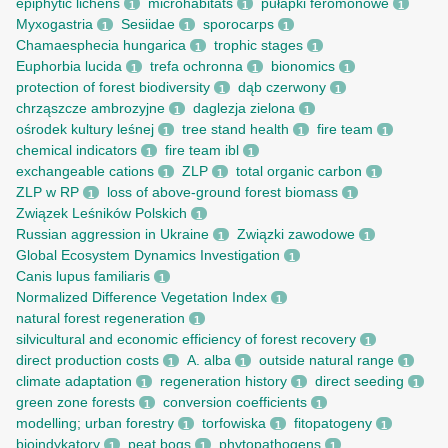
epiphytic lichens
microhabitats
pułapki feromonowe
1
1
1
Myxogastria
Sesiidae
sporocarps
1
1
1
Chamaesphecia hungarica
trophic stages
1
1
Euphorbia lucida
trefa ochronna
bionomics
1
1
1
protection of forest biodiversity
dąb czerwony
1
1
chrząszcze ambrozyjne
daglezja zielona
1
1
ośrodek kultury leśnej
tree stand health
fire team
1
1
1
chemical indicators
fire team ibl
1
1
exchangeable cations
ZLP
total organic carbon
1
1
1
ZLP w RP
loss of above-ground forest biomass
1
1
Związek Leśników Polskich
1
Russian aggression in Ukraine
Związki zawodowe
1
1
Global Ecosystem Dynamics Investigation
1
Canis lupus familiaris
1
Normalized Difference Vegetation Index
1
natural forest regeneration
1
silvicultural and economic efficiency of forest recovery
1
direct production costs
A. alba
outside natural range
1
1
1
climate adaptation
regeneration history
direct seeding
1
1
1
green zone forests
conversion coefficients
1
1
modelling; urban forestry
torfowiska
fitopatogeny
1
1
1
bioindykatory
peat bogs
phytopathogens
1
1
1