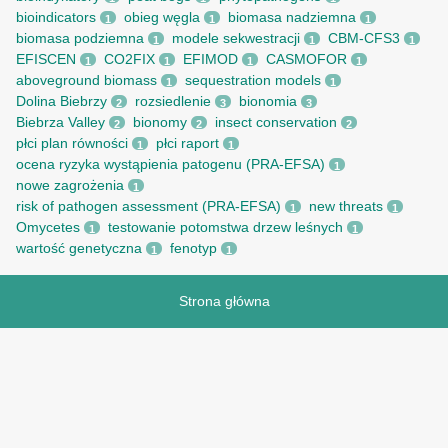
bioindicators
obieg węgla
biomasa nadziemna
1
1
1
biomasa podziemna
modele sekwestracji
CBM-CFS3
1
1
1
EFISCEN
CO2FIX
EFIMOD
CASMOFOR
1
1
1
1
aboveground biomass
sequestration models
1
1
Dolina Biebrzy
rozsiedlenie
bionomia
2
3
3
Biebrza Valley
bionomy
insect conservation
2
2
2
płci plan równości
płci raport
1
1
ocena ryzyka wystąpienia patogenu (PRA-EFSA)
1
nowe zagrożenia
1
risk of pathogen assessment (PRA-EFSA)
new threats
1
1
Omycetes
testowanie potomstwa drzew leśnych
1
1
wartość genetyczna
fenotyp
1
1
Strona główna