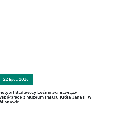
22 lipca 2026
Instytut Badawczy Leśnictwa nawiązał
współpracę z Muzeum Pałacu Króla Jana III w
Wilanowie