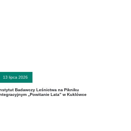
13 lipca 2026
Instytut Badawczy Leśnictwa na Pikniku
Integracyjnym „Powitanie Lata” w Kuklówce