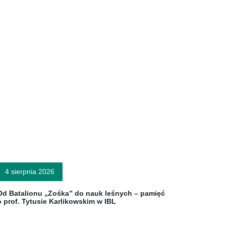
4 sierpnia 2026
Od Batalionu „Zośka” do nauk leśnych – pamięć
o prof. Tytusie Karlikowskim w IBL