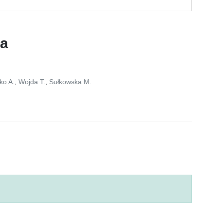
ca
ko A.
,
Wojda T.
,
Sułkowska M.