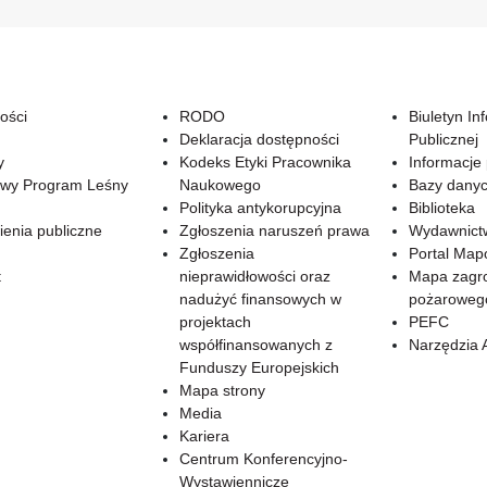
ości
RODO
Biuletyn In
Deklaracja dostępności
Publicznej
y
Kodeks Etyki Pracownika
Informacje
wy Program Leśny
Naukowego
Bazy dany
Polityka antykorupcyjna
Biblioteka
enia publiczne
Zgłoszenia naruszeń prawa
Wydawnict
Zgłoszenia
Portal Ma
t
nieprawidłowości oraz
Mapa zagr
nadużyć finansowych w
pożaroweg
projektach
PEFC
współfinansowanych z
Narzędzia 
Funduszy Europejskich
Mapa strony
Media
Kariera
Centrum Konferencyjno-
Wystawiennicze