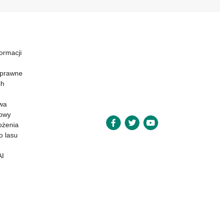
formacji
 prawne
ch
wa
powy
ożenia
o lasu
AI