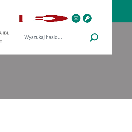
 IBL
T