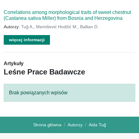
Correlations among morphological traits of sweet chestnut
(Castanea sativa Miller) from Bosnia and Herzegovina
Autorzy:
Tuğ A.
,
Memišević Hodžić M.
,
Ballian D.
więcej informacji
Artykuły
Leśne Prace Badawcze
Brak powiązanych wpisów
Strona główna
Autorzy
Aida Tuğ