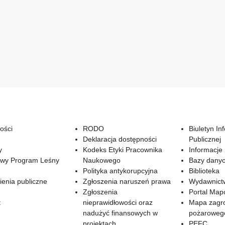
ości
RODO
Biuletyn In
Deklaracja dostępności
Publicznej
y
Kodeks Etyki Pracownika
Informacje
wy Program Leśny
Naukowego
Bazy dany
Polityka antykorupcyjna
Biblioteka
enia publiczne
Zgłoszenia naruszeń prawa
Wydawnict
Zgłoszenia
Portal Ma
t
nieprawidłowości oraz
Mapa zagr
nadużyć finansowych w
pożaroweg
projektach
PEFC