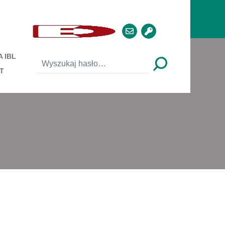
 IBL
T