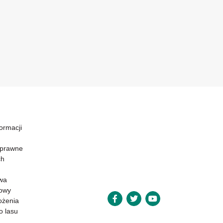
formacji
 prawne
ch
wa
powy
ożenia
o lasu