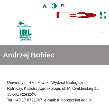
PL
Togg
Andrzej Bobiec
Uniwersytet Rzeszowski, Wydział Biologiczno-
Rolniczy, Katedra Agroekologii, ul. M. Ćwiklińskiej 1a,
35-601 Rzeszów
Tel. +48 17 8721767, e-mail: a_bobiec@ur.edu.pl