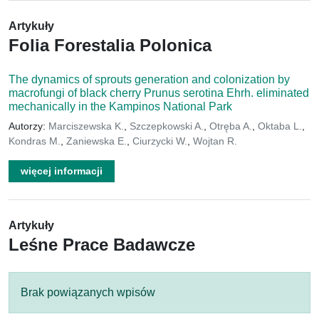
Artykuły
Folia Forestalia Polonica
The dynamics of sprouts generation and colonization by
macrofungi of black cherry Prunus serotina Ehrh. eliminated
mechanically in the Kampinos National Park
Autorzy:
Marciszewska K.
,
Szczepkowski A.
,
Otręba A.
,
Oktaba L.
,
Kondras M.
,
Zaniewska E.
,
Ciurzycki W.
,
Wojtan R.
więcej informacji
Artykuły
Leśne Prace Badawcze
Brak powiązanych wpisów