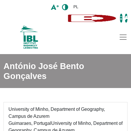
PL
Togg
António José Bento
Gonçalves
University of Minho, Department of Geography,
Campus de Azurem
Guimaraes, PortugalUniversity of Minho, Department of
Geography, Campus de Azurem