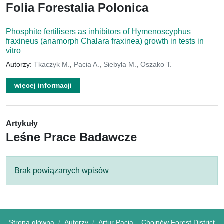
Folia Forestalia Polonica
Phosphite fertilisers as inhibitors of Hymenoscyphus
fraxineus (anamorph Chalara fraxinea) growth in tests in
vitro
Autorzy:
Tkaczyk M.
,
Pacia A.
,
Siebyła M.
,
Oszako T.
więcej informacji
Artykuły
Leśne Prace Badawcze
Brak powiązanych wpisów
Strona główna
Autorzy
Artur Pacia – Chojnów Forest District