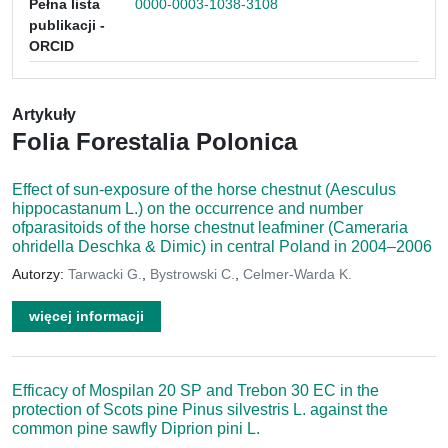
Pełna lista
0000-0003-1038-3108
publikacji -
ORCID
Artykuły
Folia Forestalia Polonica
Effect of sun-exposure of the horse chestnut (Aesculus
hippocastanum L.) on the occurrence and number
ofparasitoids of the horse chestnut leafminer (Cameraria
ohridella Deschka & Dimic) in central Poland in 2004–2006
Autorzy:
Tarwacki G.
,
Bystrowski C.
,
Celmer-Warda K.
więcej informacji
Efficacy of Mospilan 20 SP and Trebon 30 EC in the
protection of Scots pine Pinus silvestris L. against the
common pine sawfly Diprion pini L.