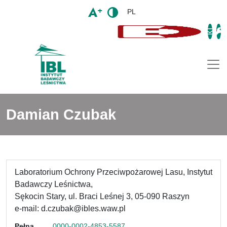
PL
Togg
Damian Czubak
Laboratorium Ochrony Przeciwpożarowej Lasu, Instytut
Badawczy Leśnictwa,
Sękocin Stary, ul. Braci Leśnej 3, 05-090 Raszyn
e-mail: d.czubak@ibles.waw.pl
Pełna
0000-0002-4853-5587