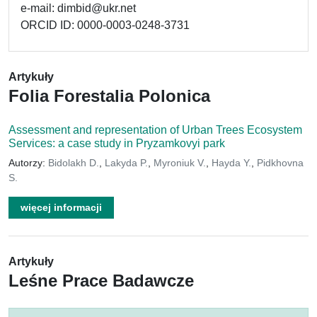
e-mail: dimbid@ukr.net
ORCID ID: 0000-0003-0248-3731
Artykuły
Folia Forestalia Polonica
Assessment and representation of Urban Trees Ecosystem
Services: a case study in Pryzamkovyi park
Autorzy:
Bidolakh D.
,
Lakyda P.
,
Myroniuk V.
,
Hayda Y.
,
Pidkhovna
S.
więcej informacji
Artykuły
Leśne Prace Badawcze