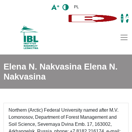
PL
Togg
Elena N. Nakvasina Elena N.
Nakvasina
Northern (Arctic) Federal University named after M.V.
Lomonosov, Department of Forest Management and
Soil Science, Severnaya Dvina Emb. 17, 163002,
Arkhangelsk, Russia, phone: +7 8182 216174, e-mail: