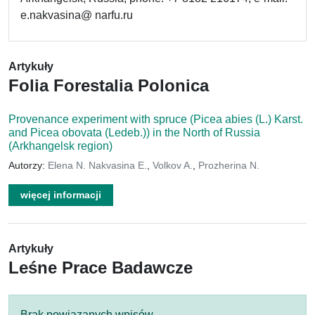
e.nakvasina@ narfu.ru
Artykuły
Folia Forestalia Polonica
Provenance experiment with spruce (Picea abies (L.) Karst.
and Picea obovata (Ledeb.)) in the North of Russia
(Arkhangelsk region)
Autorzy:
Elena N. Nakvasina E.
,
Volkov A.
,
Prozherina N.
więcej informacji
Artykuły
Leśne Prace Badawcze
Brak powiązanych wpisów