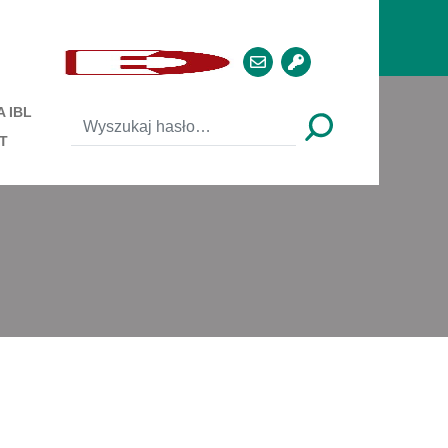
 IBL
T