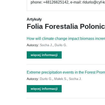
phone: +48126625142, e-mail: rldurlo@cyf-kr
Artykuły
Folia Forestalia Poloni
How will climate change impact biomass incre
Autorzy:
Socha J.
,
Durło G.
więcej informacji
Extreme precipitation events in the Forest Pro
Autorzy:
Durło G.
,
Małek S.
,
Socha J.
więcej informacji