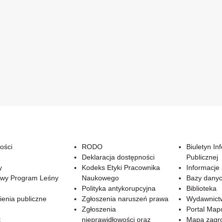
ości
RODO
Biuletyn In
Deklaracja dostępności
Publicznej
y
Kodeks Etyki Pracownika
Informacje
wy Program Leśny
Naukowego
Bazy dany
Polityka antykorupcyjna
Biblioteka
enia publiczne
Zgłoszenia naruszeń prawa
Wydawnict
Zgłoszenia
Portal Ma
t
nieprawidłowości oraz
Mapa zagr