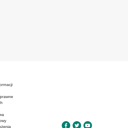
formacji
 prawne
ch
wa
powy
ożenia