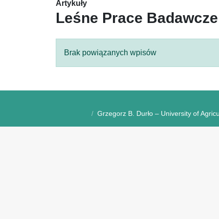
Artykuły
Leśne Prace Badawcze
Brak powiązanych wpisów
Grzegorz B. Durło – University of Agric