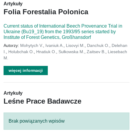
Artykuły
Folia Forestalia Polonica
Current status of International Beech Provenance Trial in
Ukraine (Bu19_19) from the 1993/95 series started by
Institute of Forest Genetics, Großhansdorf
Autorzy:
Mohytych V.
,
Ivaniuk A.
,
Lisovyi M.
,
Danchuk O.
,
Delehan
I.
,
Holubchak O.
,
Hnatiuk O.
,
Sułkowska M.
,
Zaitsev B.
,
Liesebach
M.
więcej informacji
Artykuły
Leśne Prace Badawcze
Brak powiązanych wpisów