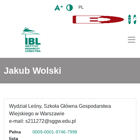
PL
Togg
Jakub Wolski
Wydział Leśny, Szkoła Główna Gospodarstwa
Wiejskiego w Warszawie
e-mail: s211272@sggw.edu.pl
Pełna
0009-0001-9746-7998
lista