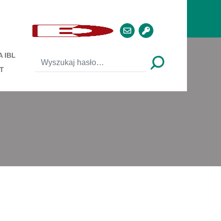
 IBL
T