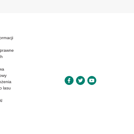
formacji
 prawne
ch
wa
powy
ożenia
o lasu
AI