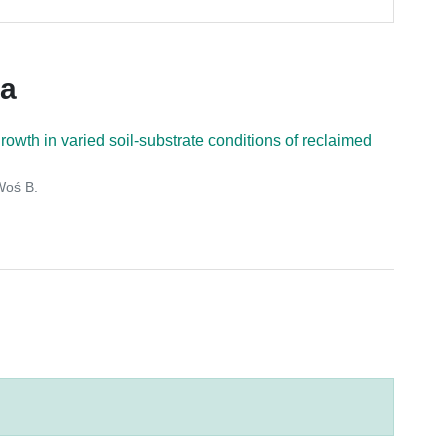
ca
owth in varied soil-substrate conditions of reclaimed
Woś B.