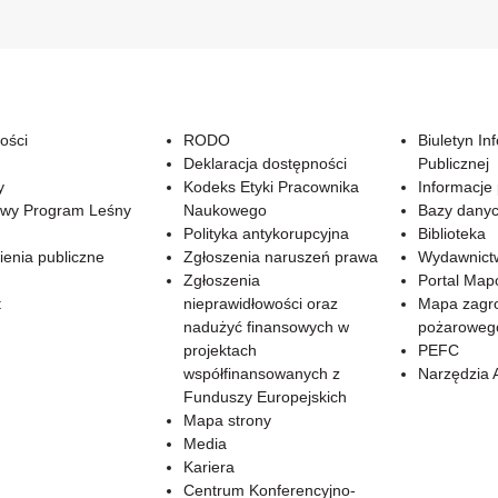
ości
RODO
Biuletyn In
Deklaracja dostępności
Publicznej
y
Kodeks Etyki Pracownika
Informacje
wy Program Leśny
Naukowego
Bazy dany
Polityka antykorupcyjna
Biblioteka
enia publiczne
Zgłoszenia naruszeń prawa
Wydawnict
Zgłoszenia
Portal Ma
t
nieprawidłowości oraz
Mapa zagr
nadużyć finansowych w
pożaroweg
projektach
PEFC
współfinansowanych z
Narzędzia 
Funduszy Europejskich
Mapa strony
Media
Kariera
Centrum Konferencyjno-