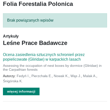
Folia Forestalia Polonica
Brak powiązanych wpisów
Artykuły
Leśne Prace Badawcze
Ocena zasiedlenia sztucznych schronień przez
popielicowate (Gliridae) w karpackich lasach
Assessing the occupation of nest boxes by dormice (Gliridae) in
the Carpathian forests
Autorzy:
Fedyń I.
,
Pierzchała E.
,
Nowak K.
,
Wąs J.
,
Malak A.
,
Śnigórska K.
więcej informacji