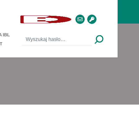
 IBL
T