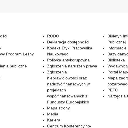
ości
RODO
Biuletyn In
Deklaracja dostępności
Publicznej
y
Kodeks Etyki Pracownika
Informacje
wy Program Leśny
Naukowego
Bazy dany
Polityka antykorupcyjna
Biblioteka
enia publiczne
Zgłoszenia naruszeń prawa
Wydawnict
Zgłoszenia
Portal Ma
t
nieprawidłowości oraz
Mapa zagr
nadużyć finansowych w
pożaroweg
projektach
PEFC
współfinansowanych z
Narzędzia 
Funduszy Europejskich
Mapa strony
Media
Kariera
Centrum Konferencyjno-