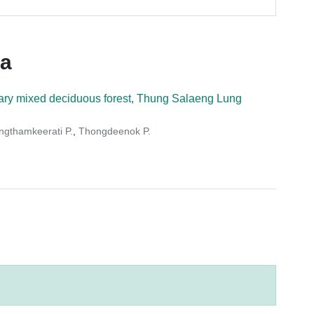
ca
ndary mixed deciduous forest, Thung Salaeng Lung
ngthamkeerati P.
,
Thongdeenok P.