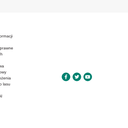
formacji
 prawne
ch
wa
powy
ożenia
o lasu
AI