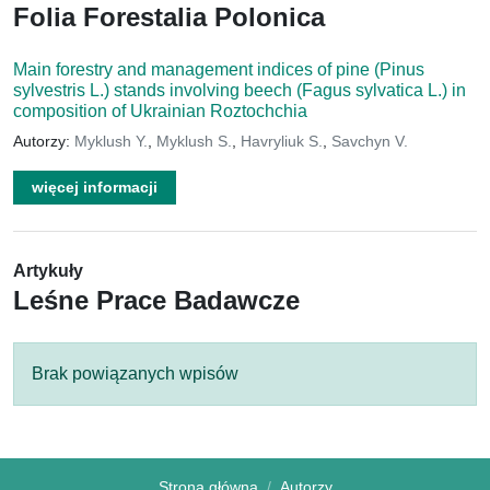
Folia Forestalia Polonica
Main forestry and management indices of pine (Pinus
sylvestris L.) stands involving beech (Fagus sylvatica L.) in
composition of Ukrainian Roztochchia
Autorzy:
Myklush Y.
,
Myklush S.
,
Havryliuk S.
,
Savchyn V.
więcej informacji
Artykuły
Leśne Prace Badawcze
Brak powiązanych wpisów
Strona główna
Autorzy