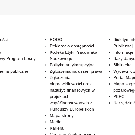
ości
RODO
Biuletyn In
Deklaracja dostępności
Publicznej
y
Kodeks Etyki Pracownika
Informacje
wy Program Leśny
Naukowego
Bazy dany
Polityka antykorupcyjna
Biblioteka
enia publiczne
Zgłoszenia naruszeń prawa
Wydawnict
Zgłoszenia
Portal Ma
t
nieprawidłowości oraz
Mapa zagr
nadużyć finansowych w
pożaroweg
projektach
PEFC
współfinansowanych z
Narzędzia 
Funduszy Europejskich
Mapa strony
Media
Kariera
Centrum Konferencyjno-