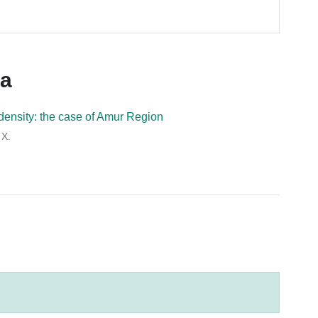
ca
 density: the case of Amur Region
 X.