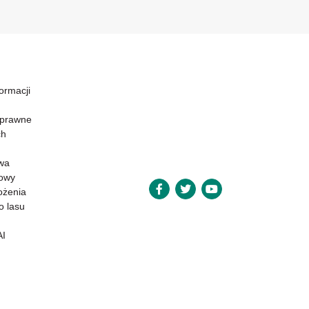
formacji
 prawne
ch
wa
powy
ożenia
o lasu
AI