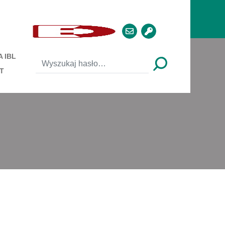
 IBL
T