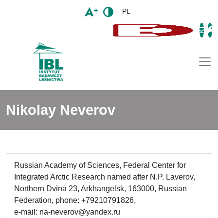
PL
Togg
Nikolay Neverov
Russian Academy of Sciences, Federal Center for
Integrated Arctic Research named after N.P. Laverov,
Northern Dvina 23, Arkhangelsk, 163000, Russian
Federation, phone: +79210791826,
e-mail: na-neverov@yandex.ru