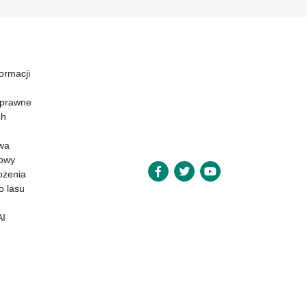
formacji
 prawne
ch
wa
powy
ożenia
o lasu
AI