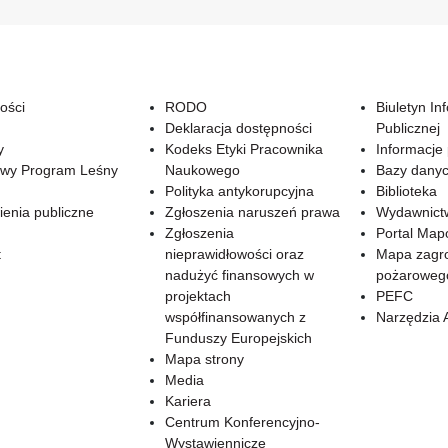
ości
RODO
Biuletyn In
Deklaracja dostępności
Publicznej
y
Kodeks Etyki Pracownika
Informacje
wy Program Leśny
Naukowego
Bazy dany
Polityka antykorupcyjna
Biblioteka
enia publiczne
Zgłoszenia naruszeń prawa
Wydawnict
Zgłoszenia
Portal Ma
t
nieprawidłowości oraz
Mapa zagr
nadużyć finansowych w
pożaroweg
projektach
PEFC
współfinansowanych z
Narzędzia 
Funduszy Europejskich
Mapa strony
Media
Kariera
Centrum Konferencyjno-
Wystawiennicze