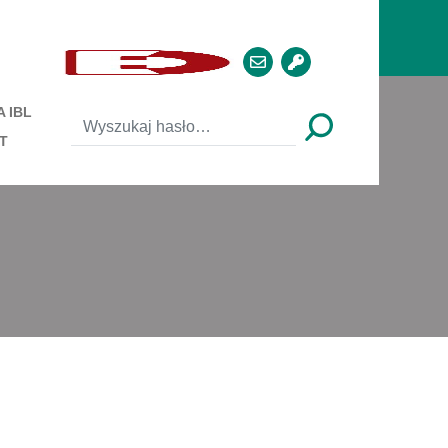
 IBL
T