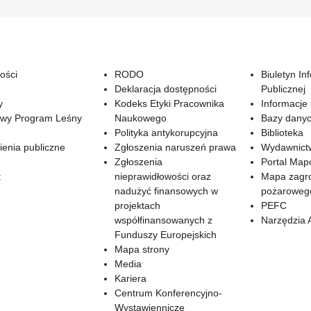
ości
RODO
Biuletyn In
Deklaracja dostępności
Publicznej
y
Kodeks Etyki Pracownika
Informacje
wy Program Leśny
Naukowego
Bazy dany
Polityka antykorupcyjna
Biblioteka
enia publiczne
Zgłoszenia naruszeń prawa
Wydawnict
Zgłoszenia
Portal Ma
t
nieprawidłowości oraz
Mapa zagr
nadużyć finansowych w
pożaroweg
projektach
PEFC
współfinansowanych z
Narzędzia 
Funduszy Europejskich
Mapa strony
Media
Kariera
Centrum Konferencyjno-
Wystawiennicze