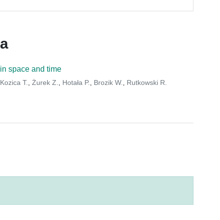
ca
 in space and time
Kozica T.
,
Żurek Z.
,
Hotała P.
,
Brozik W.
,
Rutkowski R.