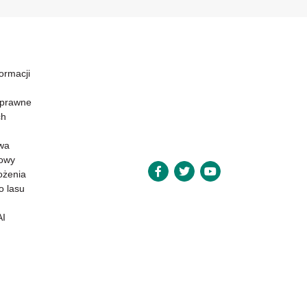
formacji
 prawne
ch
wa
powy
ożenia
o lasu
AI