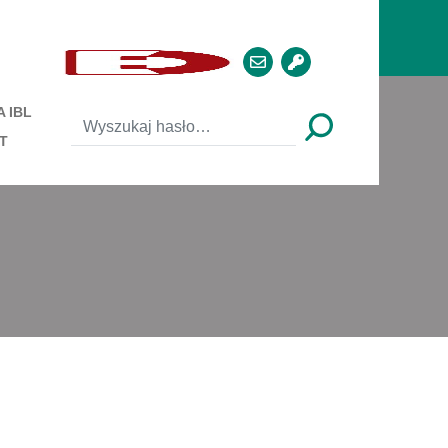
 IBL
T