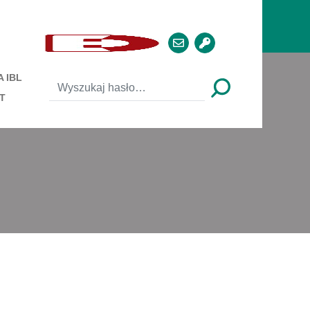
 IBL
T