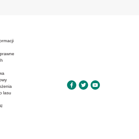
formacji
 prawne
ch
wa
powy
ożenia
o lasu
AI