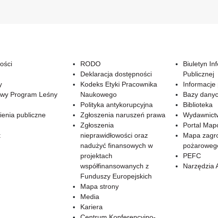
ości
RODO
Biuletyn In
Deklaracja dostępności
Publicznej
y
Kodeks Etyki Pracownika
Informacje
wy Program Leśny
Naukowego
Bazy dany
Polityka antykorupcyjna
Biblioteka
enia publiczne
Zgłoszenia naruszeń prawa
Wydawnict
Zgłoszenia
Portal Ma
t
nieprawidłowości oraz
Mapa zagr
nadużyć finansowych w
pożaroweg
projektach
PEFC
współfinansowanych z
Narzędzia 
Funduszy Europejskich
Mapa strony
Media
Kariera
Centrum Konferencyjno-