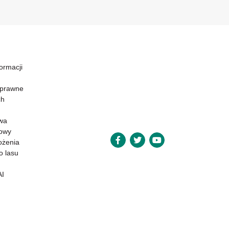
formacji
 prawne
ch
wa
powy
ożenia
o lasu
AI