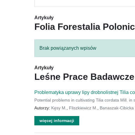
Artykuły
Folia Forestalia Poloni
Brak powiązanych wpisów
Artykuły
Leśne Prace Badawcze
Problematyka uprawy lipy drobnolistnej Tilia c
Potential problems in cultivating Tilia cordata Mill. i
Autorzy:
Kęsy M.
,
Fliszkiewicz M.
,
Banaszak-Cibicka
więcej informacji