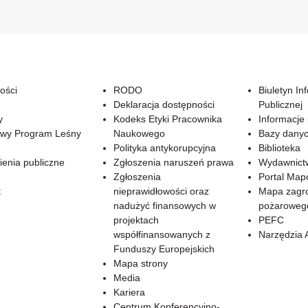
ości
RODO
Biuletyn In
Deklaracja dostępności
Publicznej
y
Kodeks Etyki Pracownika
Informacje
wy Program Leśny
Naukowego
Bazy dany
Polityka antykorupcyjna
Biblioteka
enia publiczne
Zgłoszenia naruszeń prawa
Wydawnict
Zgłoszenia
Portal Ma
t
nieprawidłowości oraz
Mapa zagr
nadużyć finansowych w
pożaroweg
projektach
PEFC
współfinansowanych z
Narzędzia 
Funduszy Europejskich
Mapa strony
Media
Kariera
Centrum Konferencyjno-