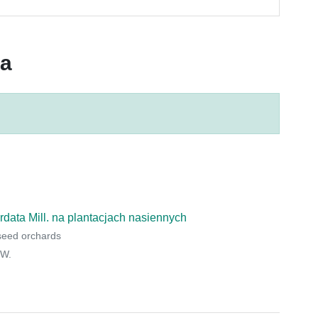
ca
ordata Mill. na plantacjach nasiennych
n seed orchards
 W.