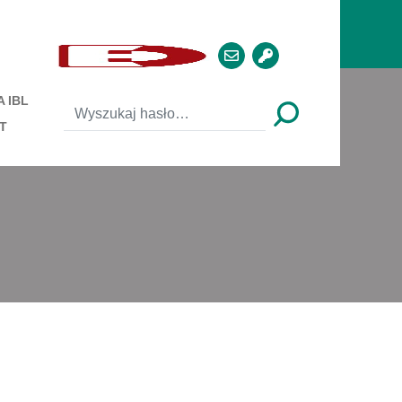
 IBL
T