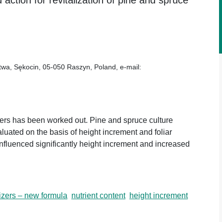
 action for revitalization of pine and spruce
twa, Sękocin, 05-050 Raszyn, Poland, e-mail:
zers has been worked out. Pine and spruce culture
uated on the basis of height increment and foliar
influenced significantly height increment and increased
lizers – new formula
nutrient content
height increment