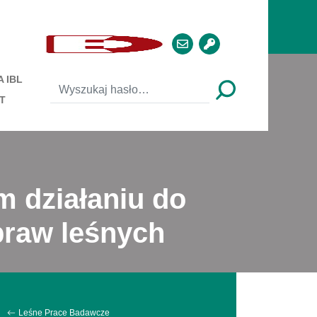
 IBL
T
 działaniu do
praw leśnych
Leśne Prace Badawcze