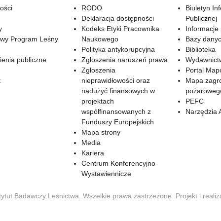
ości
RODO
Biuletyn In
Deklaracja dostępności
Publicznej
y
Kodeks Etyki Pracownika
Informacje
wy Program Leśny
Naukowego
Bazy dany
Polityka antykorupcyjna
Biblioteka
enia publiczne
Zgłoszenia naruszeń prawa
Wydawnict
Zgłoszenia
Portal Ma
t
nieprawidłowości oraz
Mapa zagr
nadużyć finansowych w
pożaroweg
projektach
PEFC
współfinansowanych z
Narzędzia 
Funduszy Europejskich
Mapa strony
Media
Kariera
Centrum Konferencyjno-
Wystawiennicze
tytut Badawczy Leśnictwa. Wszelkie prawa zastrzeżone
Projekt i reali