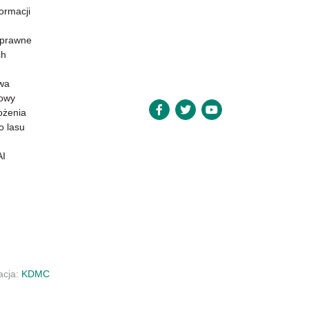
formacji
 prawne
ch
wa
powy
ożenia
o lasu
AI
zacja:
KDMC