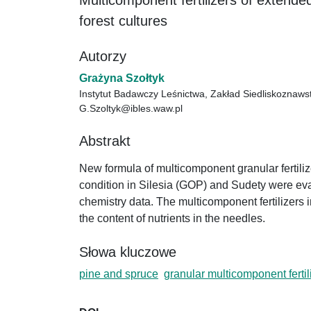
Multicomponent fertilizers of extended
forest cultures
Autorzy
Grażyna Szołtyk
Instytut Badawczy Leśnictwa, Zakład Siedliskoznaws
G.Szoltyk@ibles.waw.pl
Abstrakt
New formula of multicomponent granular fertili
condition in Silesia (GOP) and Sudety were eval
chemistry data. The multicomponent fertilizers 
the content of nutrients in the needles.
Słowa kluczowe
pine and spruce
granular multicomponent ferti