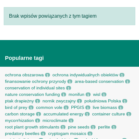
Brak wpisów powiązanych z tym tagiem
Popularne tagi
ochrona obszarowa
ochrona indywidualnych obiektów
1
1
finansowanie ochrony przyrody
area-based conservation
1
1
conservation of individual sites
1
nature conservation funding
monifun
wisl
1
1
1
ptak drapieżny
nornik zwyczajny
południowa Polska
1
1
1
bird of prey
common vole
PPGIS
live biomass
1
1
1
1
carbon storage
accumulated energy
container culture
1
1
1
mycorrhization
microclimate
1
1
root рlant growth stimulants
pine seeds
perlite
1
1
1
predatory beetles
cryptogam mosaics
1
1