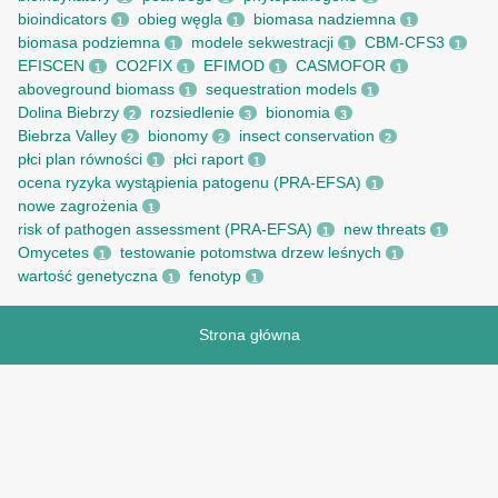
bioindicators
obieg węgla
biomasa nadziemna
1
1
1
biomasa podziemna
modele sekwestracji
CBM-CFS3
1
1
1
EFISCEN
CO2FIX
EFIMOD
CASMOFOR
1
1
1
1
aboveground biomass
sequestration models
1
1
Dolina Biebrzy
rozsiedlenie
bionomia
2
3
3
Biebrza Valley
bionomy
insect conservation
2
2
2
płci plan równości
płci raport
1
1
ocena ryzyka wystąpienia patogenu (PRA-EFSA)
1
nowe zagrożenia
1
risk of pathogen assessment (PRA-EFSA)
new threats
1
1
Omycetes
testowanie potomstwa drzew leśnych
1
1
wartość genetyczna
fenotyp
1
1
Strona główna