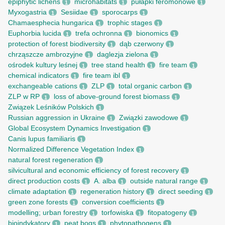
epiphytic lichens
microhabitats
pułapki feromonowe
1
1
1
Myxogastria
Sesiidae
sporocarps
1
1
1
Chamaesphecia hungarica
trophic stages
1
1
Euphorbia lucida
trefa ochronna
bionomics
1
1
1
protection of forest biodiversity
dąb czerwony
1
1
chrząszcze ambrozyjne
daglezja zielona
1
1
ośrodek kultury leśnej
tree stand health
fire team
1
1
1
chemical indicators
fire team ibl
1
1
exchangeable cations
ZLP
total organic carbon
1
1
1
ZLP w RP
loss of above-ground forest biomass
1
1
Związek Leśników Polskich
1
Russian aggression in Ukraine
Związki zawodowe
1
1
Global Ecosystem Dynamics Investigation
1
Canis lupus familiaris
1
Normalized Difference Vegetation Index
1
natural forest regeneration
1
silvicultural and economic efficiency of forest recovery
1
direct production costs
A. alba
outside natural range
1
1
1
climate adaptation
regeneration history
direct seeding
1
1
1
green zone forests
conversion coefficients
1
1
modelling; urban forestry
torfowiska
fitopatogeny
1
1
1
bioindykatory
peat bogs
phytopathogens
1
1
1