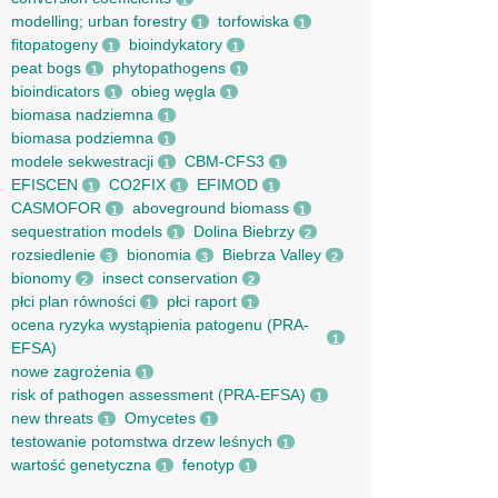
1
modelling; urban forestry
torfowiska
1
1
fitopatogeny
bioindykatory
1
1
peat bogs
phytopathogens
1
1
bioindicators
obieg węgla
1
1
biomasa nadziemna
1
biomasa podziemna
1
modele sekwestracji
CBM-CFS3
1
1
EFISCEN
CO2FIX
EFIMOD
1
1
1
CASMOFOR
aboveground biomass
1
1
sequestration models
Dolina Biebrzy
1
2
rozsiedlenie
bionomia
Biebrza Valley
3
3
2
bionomy
insect conservation
2
2
płci plan równości
płci raport
1
1
ocena ryzyka wystąpienia patogenu (PRA-
1
EFSA)
nowe zagrożenia
1
risk of pathogen assessment (PRA-EFSA)
1
new threats
Omycetes
1
1
testowanie potomstwa drzew leśnych
1
wartość genetyczna
fenotyp
1
1