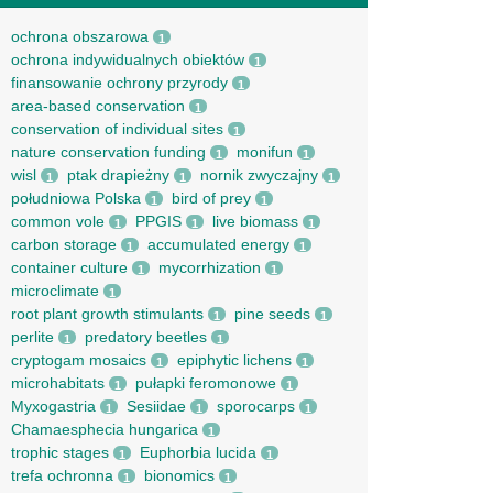
ochrona obszarowa
1
ochrona indywidualnych obiektów
1
finansowanie ochrony przyrody
1
area-based conservation
1
conservation of individual sites
1
nature conservation funding
monifun
1
1
wisl
ptak drapieżny
nornik zwyczajny
1
1
1
południowa Polska
bird of prey
1
1
common vole
PPGIS
live biomass
1
1
1
carbon storage
accumulated energy
1
1
container culture
mycorrhization
1
1
microclimate
1
root рlant growth stimulants
pine seeds
1
1
perlite
predatory beetles
1
1
cryptogam mosaics
epiphytic lichens
1
1
microhabitats
pułapki feromonowe
1
1
Myxogastria
Sesiidae
sporocarps
1
1
1
Chamaesphecia hungarica
1
trophic stages
Euphorbia lucida
1
1
trefa ochronna
bionomics
1
1