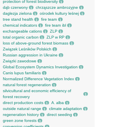
protection of forest biodiversity
1
dąb czerwony
chrząszcze ambrozyjne
1
1
daglezja zielona
ośrodek kultury leśnej
1
1
tree stand health
fire team
1
1
chemical indicators
fire team ibl
1
1
exchangeable cations
ZLP
1
1
total organic carbon
ZLP w RP
1
1
loss of above-ground forest biomass
1
Związek Leśników Polskich
1
Russian aggression in Ukraine
1
Związki zawodowe
1
Global Ecosystem Dynamics Investigation
1
Canis lupus familiaris
1
Normalized Difference Vegetation Index
1
natural forest regeneration
1
silvicultural and economic efficiency of
1
forest recovery
direct production costs
A. alba
1
1
outside natural range
climate adaptation
1
1
regeneration history
direct seeding
1
1
green zone forests
1
conversion coefficients