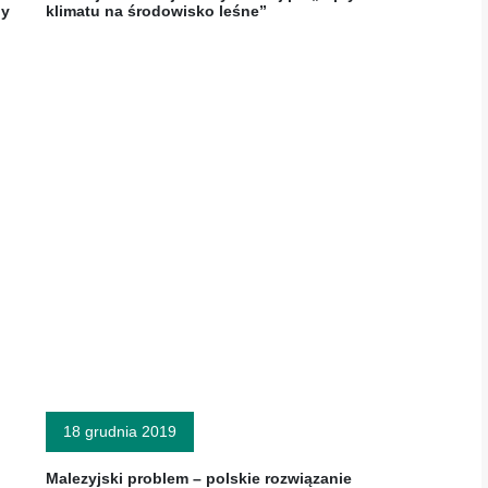
dy
klimatu na środowisko leśne”
18 grudnia 2019
Malezyjski problem – polskie rozwiązanie