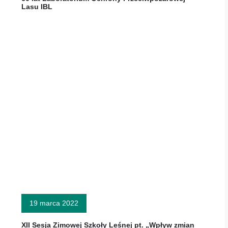
Lasu IBL
19 marca 2022
XII Sesja Zimowej Szkoły Leśnej pt. „Wpływ zmian