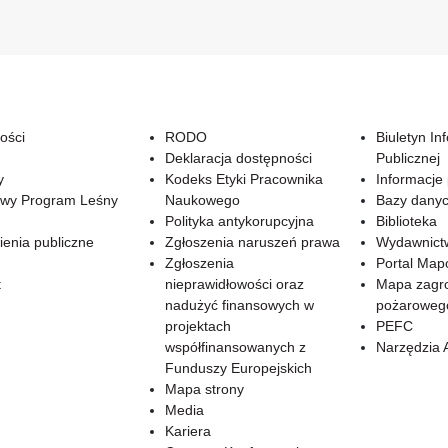
ości
RODO
Biuletyn In
Deklaracja dostępności
Publicznej
y
Kodeks Etyki Pracownika
Informacje
wy Program Leśny
Naukowego
Bazy dany
Polityka antykorupcyjna
Biblioteka
enia publiczne
Zgłoszenia naruszeń prawa
Wydawnict
Zgłoszenia
Portal Ma
t
nieprawidłowości oraz
Mapa zagr
nadużyć finansowych w
pożaroweg
projektach
PEFC
współfinansowanych z
Narzędzia 
Funduszy Europejskich
Mapa strony
Media
Kariera