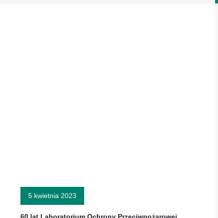
5 kwietnia 2023
60 lat Laboratorium Ochrony Przeciwpożarowej