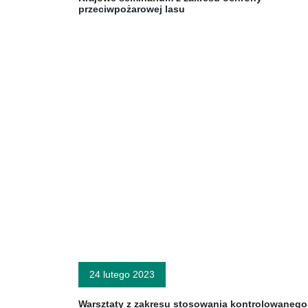
przeciwpożarowej lasu
24 lutego 2023
Warsztaty z zakresu stosowania kontrolowanego