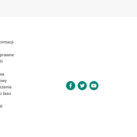
formacji
 prawne
ch
wa
powy
ożenia
o lasu
AI