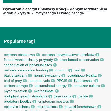
Wytwarzanie energii z biomasy leśnej – dobrym rozwiązaniem
w dobie kryzysu klimatycznego i ekologicznego
Popularne tagi
ochrona obszarowa
ochrona indywidualnych obiektów
1
1
finansowanie ochrony przyrody
area-based conservation
1
1
conservation of individual sites
1
nature conservation funding
monifun
wisl
1
1
1
ptak drapieżny
nornik zwyczajny
południowa Polska
1
1
1
bird of prey
common vole
PPGIS
live biomass
1
1
1
1
carbon storage
accumulated energy
container culture
1
1
1
mycorrhization
microclimate
1
1
root рlant growth stimulants
pine seeds
perlite
1
1
1
predatory beetles
cryptogam mosaics
1
1
epiphytic lichens
microhabitats
pułapki feromonowe
1
1
1