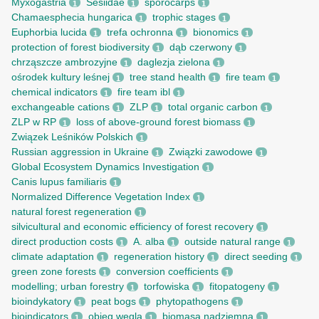
Myxogastria
Sesiidae
sporocarps
1
1
1
Chamaesphecia hungarica
trophic stages
1
1
Euphorbia lucida
trefa ochronna
bionomics
1
1
1
protection of forest biodiversity
dąb czerwony
1
1
chrząszcze ambrozyjne
daglezja zielona
1
1
ośrodek kultury leśnej
tree stand health
fire team
1
1
1
chemical indicators
fire team ibl
1
1
exchangeable cations
ZLP
total organic carbon
1
1
1
ZLP w RP
loss of above-ground forest biomass
1
1
Związek Leśników Polskich
1
Russian aggression in Ukraine
Związki zawodowe
1
1
Global Ecosystem Dynamics Investigation
1
Canis lupus familiaris
1
Normalized Difference Vegetation Index
1
natural forest regeneration
1
silvicultural and economic efficiency of forest recovery
1
direct production costs
A. alba
outside natural range
1
1
1
climate adaptation
regeneration history
direct seeding
1
1
1
green zone forests
conversion coefficients
1
1
modelling; urban forestry
torfowiska
fitopatogeny
1
1
1
bioindykatory
peat bogs
phytopathogens
1
1
1
bioindicators
obieg węgla
biomasa nadziemna
1
1
1