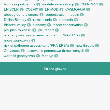
biomasa podziemna
modele sekwestracji
CBM-CFS3
1
1
1
EFISCEN
CO2FIX
EFIMOD
CASMOFOR
1
1
1
1
aboveground biomass
sequestration models
1
1
Dolina Biebrzy
rozsiedlenie
bionomia
2
3
3
Biebrza Valley
bionomy
insect conservation
2
2
2
płci plan równości
płci raport
1
1
ocena ryzyka wystąpienia patogenu (PRA-EFSA)
1
nowe zagrożenia
1
risk of pathogen assessment (PRA-EFSA)
new threats
1
1
Omycetes
testowanie potomstwa drzew leśnych
1
1
wartość genetyczna
fenotyp
1
1
Strona główna