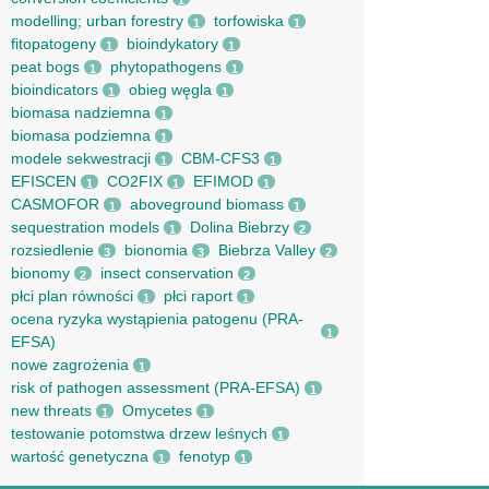
1
modelling; urban forestry
torfowiska
1
1
fitopatogeny
bioindykatory
1
1
peat bogs
phytopathogens
1
1
bioindicators
obieg węgla
1
1
biomasa nadziemna
1
biomasa podziemna
1
modele sekwestracji
CBM-CFS3
1
1
EFISCEN
CO2FIX
EFIMOD
1
1
1
CASMOFOR
aboveground biomass
1
1
sequestration models
Dolina Biebrzy
1
2
rozsiedlenie
bionomia
Biebrza Valley
3
3
2
bionomy
insect conservation
2
2
płci plan równości
płci raport
1
1
ocena ryzyka wystąpienia patogenu (PRA-
1
EFSA)
nowe zagrożenia
1
risk of pathogen assessment (PRA-EFSA)
1
new threats
Omycetes
1
1
testowanie potomstwa drzew leśnych
1
wartość genetyczna
fenotyp
1
1