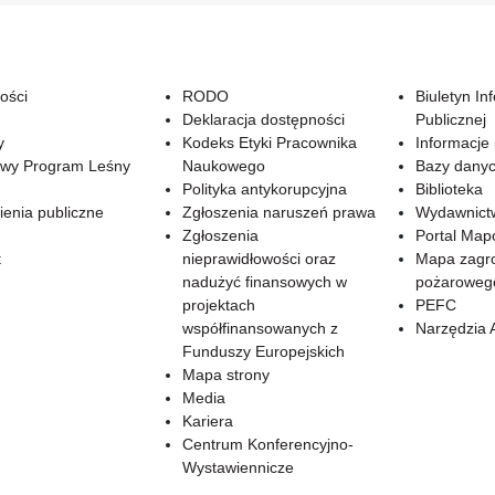
ości
RODO
Biuletyn In
Deklaracja dostępności
Publicznej
y
Kodeks Etyki Pracownika
Informacje
wy Program Leśny
Naukowego
Bazy dany
Polityka antykorupcyjna
Biblioteka
enia publiczne
Zgłoszenia naruszeń prawa
Wydawnict
Zgłoszenia
Portal Ma
t
nieprawidłowości oraz
Mapa zagr
nadużyć finansowych w
pożaroweg
projektach
PEFC
współfinansowanych z
Narzędzia 
Funduszy Europejskich
Mapa strony
Media
Kariera
Centrum Konferencyjno-
Wystawiennicze