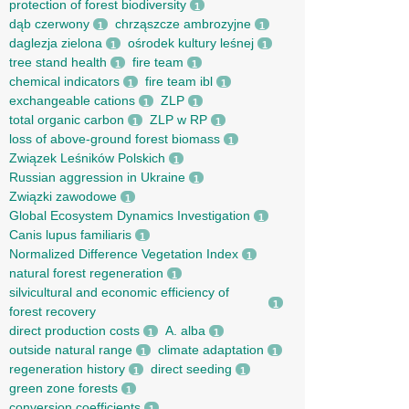
protection of forest biodiversity
1
dąb czerwony
chrząszcze ambrozyjne
1
1
daglezja zielona
ośrodek kultury leśnej
1
1
tree stand health
fire team
1
1
chemical indicators
fire team ibl
1
1
exchangeable cations
ZLP
1
1
total organic carbon
ZLP w RP
1
1
loss of above-ground forest biomass
1
Związek Leśników Polskich
1
Russian aggression in Ukraine
1
Związki zawodowe
1
Global Ecosystem Dynamics Investigation
1
Canis lupus familiaris
1
Normalized Difference Vegetation Index
1
natural forest regeneration
1
silvicultural and economic efficiency of
1
forest recovery
direct production costs
A. alba
1
1
outside natural range
climate adaptation
1
1
regeneration history
direct seeding
1
1
green zone forests
1
conversion coefficients