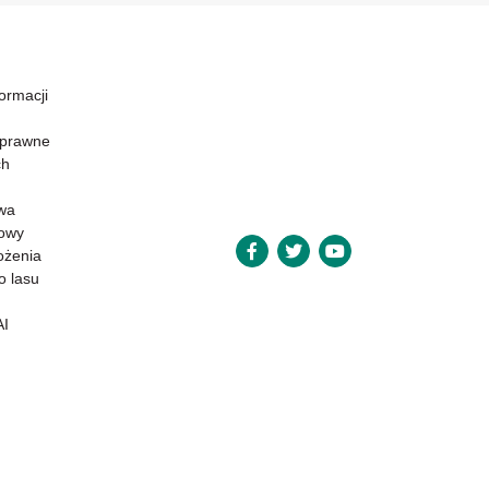
formacji
 prawne
ch
wa
powy
ożenia
o lasu
AI