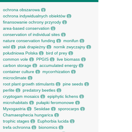
ochrona obszarowa
1
ochrona indywidualnych obiektów
1
finansowanie ochrony przyrody
1
area-based conservation
1
conservation of individual sites
1
nature conservation funding
monifun
1
1
wisl
ptak drapieżny
nornik zwyczajny
1
1
1
południowa Polska
bird of prey
1
1
common vole
PPGIS
live biomass
1
1
1
carbon storage
accumulated energy
1
1
container culture
mycorrhization
1
1
microclimate
1
root рlant growth stimulants
pine seeds
1
1
perlite
predatory beetles
1
1
cryptogam mosaics
epiphytic lichens
1
1
microhabitats
pułapki feromonowe
1
1
Myxogastria
Sesiidae
sporocarps
1
1
1
Chamaesphecia hungarica
1
trophic stages
Euphorbia lucida
1
1
trefa ochronna
bionomics
1
1