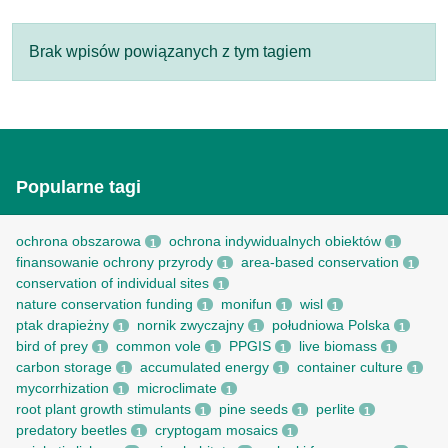
Brak wpisów powiązanych z tym tagiem
Popularne tagi
ochrona obszarowa
ochrona indywidualnych obiektów
1
1
finansowanie ochrony przyrody
area-based conservation
1
1
conservation of individual sites
1
nature conservation funding
monifun
wisl
1
1
1
ptak drapieżny
nornik zwyczajny
południowa Polska
1
1
1
bird of prey
common vole
PPGIS
live biomass
1
1
1
1
carbon storage
accumulated energy
container culture
1
1
1
mycorrhization
microclimate
1
1
root рlant growth stimulants
pine seeds
perlite
1
1
1
predatory beetles
cryptogam mosaics
1
1