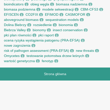
bioindicators
obieg węgla
biomasa nadziemna
1
1
1
biomasa podziemna
modele sekwestracji
CBM-CFS3
1
1
1
EFISCEN
CO2FIX
EFIMOD
CASMOFOR
1
1
1
1
aboveground biomass
sequestration models
1
1
Dolina Biebrzy
rozsiedlenie
bionomia
2
3
3
Biebrza Valley
bionomy
insect conservation
2
2
2
płci plan równości
płci raport
1
1
ocena ryzyka wystąpienia patogenu (PRA-EFSA)
1
nowe zagrożenia
1
risk of pathogen assessment (PRA-EFSA)
new threats
1
1
Omycetes
testowanie potomstwa drzew leśnych
1
1
wartość genetyczna
fenotyp
1
1
Strona główna