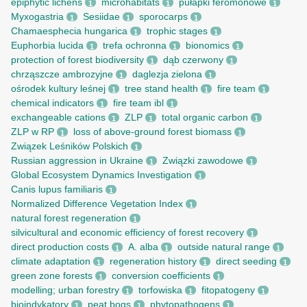
epiphytic lichens
microhabitats
pułapki feromonowe
1
1
1
Myxogastria
Sesiidae
sporocarps
1
1
1
Chamaesphecia hungarica
trophic stages
1
1
Euphorbia lucida
trefa ochronna
bionomics
1
1
1
protection of forest biodiversity
dąb czerwony
1
1
chrząszcze ambrozyjne
daglezja zielona
1
1
ośrodek kultury leśnej
tree stand health
fire team
1
1
1
chemical indicators
fire team ibl
1
1
exchangeable cations
ZLP
total organic carbon
1
1
1
ZLP w RP
loss of above-ground forest biomass
1
1
Związek Leśników Polskich
1
Russian aggression in Ukraine
Związki zawodowe
1
1
Global Ecosystem Dynamics Investigation
1
Canis lupus familiaris
1
Normalized Difference Vegetation Index
1
natural forest regeneration
1
silvicultural and economic efficiency of forest recovery
1
direct production costs
A. alba
outside natural range
1
1
1
climate adaptation
regeneration history
direct seeding
1
1
1
green zone forests
conversion coefficients
1
1
modelling; urban forestry
torfowiska
fitopatogeny
1
1
1
bioindykatory
peat bogs
phytopathogens
1
1
1