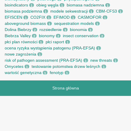
bioindicators
obieg węgla
biomasa nadziemna
1
1
1
biomasa podziemna
modele sekwestracji
CBM-CFS3
1
1
1
EFISCEN
CO2FIX
EFIMOD
CASMOFOR
1
1
1
1
aboveground biomass
sequestration models
1
1
Dolina Biebrzy
rozsiedlenie
bionomia
2
3
3
Biebrza Valley
bionomy
insect conservation
2
2
2
płci plan równości
płci raport
1
1
ocena ryzyka wystąpienia patogenu (PRA-EFSA)
1
nowe zagrożenia
1
risk of pathogen assessment (PRA-EFSA)
new threats
1
1
Omycetes
testowanie potomstwa drzew leśnych
1
1
wartość genetyczna
fenotyp
1
1
Strona główna