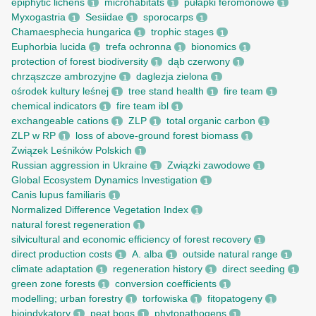
epiphytic lichens
microhabitats
pułapki feromonowe
1
1
1
Myxogastria
Sesiidae
sporocarps
1
1
1
Chamaesphecia hungarica
trophic stages
1
1
Euphorbia lucida
trefa ochronna
bionomics
1
1
1
protection of forest biodiversity
dąb czerwony
1
1
chrząszcze ambrozyjne
daglezja zielona
1
1
ośrodek kultury leśnej
tree stand health
fire team
1
1
1
chemical indicators
fire team ibl
1
1
exchangeable cations
ZLP
total organic carbon
1
1
1
ZLP w RP
loss of above-ground forest biomass
1
1
Związek Leśników Polskich
1
Russian aggression in Ukraine
Związki zawodowe
1
1
Global Ecosystem Dynamics Investigation
1
Canis lupus familiaris
1
Normalized Difference Vegetation Index
1
natural forest regeneration
1
silvicultural and economic efficiency of forest recovery
1
direct production costs
A. alba
outside natural range
1
1
1
climate adaptation
regeneration history
direct seeding
1
1
1
green zone forests
conversion coefficients
1
1
modelling; urban forestry
torfowiska
fitopatogeny
1
1
1
bioindykatory
peat bogs
phytopathogens
1
1
1