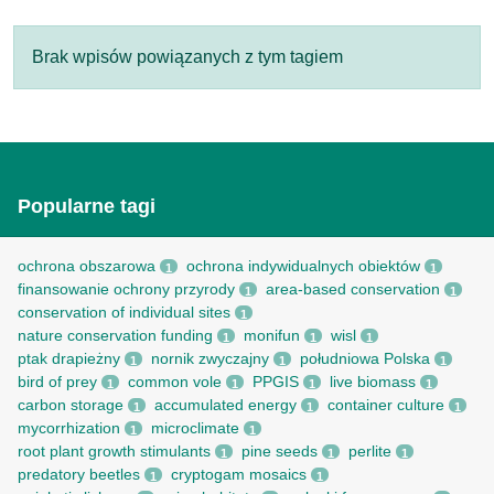
Brak wpisów powiązanych z tym tagiem
Popularne tagi
ochrona obszarowa
ochrona indywidualnych obiektów
1
1
finansowanie ochrony przyrody
area-based conservation
1
1
conservation of individual sites
1
nature conservation funding
monifun
wisl
1
1
1
ptak drapieżny
nornik zwyczajny
południowa Polska
1
1
1
bird of prey
common vole
PPGIS
live biomass
1
1
1
1
carbon storage
accumulated energy
container culture
1
1
1
mycorrhization
microclimate
1
1
root рlant growth stimulants
pine seeds
perlite
1
1
1
predatory beetles
cryptogam mosaics
1
1