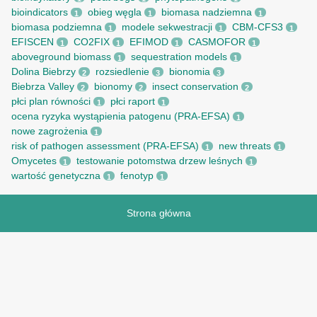
bioindicators
obieg węgla
biomasa nadziemna
1
1
1
biomasa podziemna
modele sekwestracji
CBM-CFS3
1
1
1
EFISCEN
CO2FIX
EFIMOD
CASMOFOR
1
1
1
1
aboveground biomass
sequestration models
1
1
Dolina Biebrzy
rozsiedlenie
bionomia
2
3
3
Biebrza Valley
bionomy
insect conservation
2
2
2
płci plan równości
płci raport
1
1
ocena ryzyka wystąpienia patogenu (PRA-EFSA)
1
nowe zagrożenia
1
risk of pathogen assessment (PRA-EFSA)
new threats
1
1
Omycetes
testowanie potomstwa drzew leśnych
1
1
wartość genetyczna
fenotyp
1
1
Strona główna