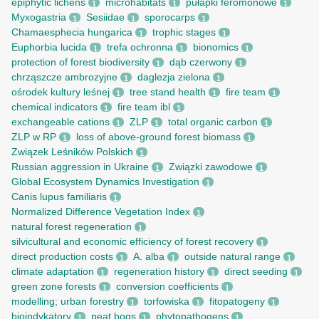
epiphytic lichens
microhabitats
pułapki feromonowe
1
1
1
Myxogastria
Sesiidae
sporocarps
1
1
1
Chamaesphecia hungarica
trophic stages
1
1
Euphorbia lucida
trefa ochronna
bionomics
1
1
1
protection of forest biodiversity
dąb czerwony
1
1
chrząszcze ambrozyjne
daglezja zielona
1
1
ośrodek kultury leśnej
tree stand health
fire team
1
1
1
chemical indicators
fire team ibl
1
1
exchangeable cations
ZLP
total organic carbon
1
1
1
ZLP w RP
loss of above-ground forest biomass
1
1
Związek Leśników Polskich
1
Russian aggression in Ukraine
Związki zawodowe
1
1
Global Ecosystem Dynamics Investigation
1
Canis lupus familiaris
1
Normalized Difference Vegetation Index
1
natural forest regeneration
1
silvicultural and economic efficiency of forest recovery
1
direct production costs
A. alba
outside natural range
1
1
1
climate adaptation
regeneration history
direct seeding
1
1
1
green zone forests
conversion coefficients
1
1
modelling; urban forestry
torfowiska
fitopatogeny
1
1
1
bioindykatory
peat bogs
phytopathogens
1
1
1