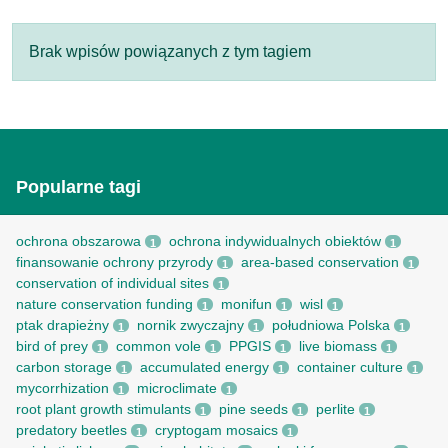
Brak wpisów powiązanych z tym tagiem
Popularne tagi
ochrona obszarowa
ochrona indywidualnych obiektów
1
1
finansowanie ochrony przyrody
area-based conservation
1
1
conservation of individual sites
1
nature conservation funding
monifun
wisl
1
1
1
ptak drapieżny
nornik zwyczajny
południowa Polska
1
1
1
bird of prey
common vole
PPGIS
live biomass
1
1
1
1
carbon storage
accumulated energy
container culture
1
1
1
mycorrhization
microclimate
1
1
root рlant growth stimulants
pine seeds
perlite
1
1
1
predatory beetles
cryptogam mosaics
1
1