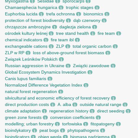
Myxogastria
Sesiidae
sporocarps
1
1
1
Chamaesphecia hungarica
trophic stages
1
1
Euphorbia lucida
trefa ochronna
bionomics
1
1
1
protection of forest biodiversity
dąb czerwony
1
1
chrząszcze ambrozyjne
daglezja zielona
1
1
ośrodek kultury leśnej
tree stand health
fire team
1
1
1
chemical indicators
fire team ibl
1
1
exchangeable cations
ZLP
total organic carbon
1
1
1
ZLP w RP
loss of above-ground forest biomass
1
1
Związek Leśników Polskich
1
Russian aggression in Ukraine
Związki zawodowe
1
1
Global Ecosystem Dynamics Investigation
1
Canis lupus familiaris
1
Normalized Difference Vegetation Index
1
natural forest regeneration
1
silvicultural and economic efficiency of forest recovery
1
direct production costs
A. alba
outside natural range
1
1
1
climate adaptation
regeneration history
direct seeding
1
1
1
green zone forests
conversion coefficients
1
1
modelling; urban forestry
torfowiska
fitopatogeny
1
1
1
bioindykatory
peat bogs
phytopathogens
1
1
1
bioindicators
obieg węgla
biomasa nadziemna
1
1
1