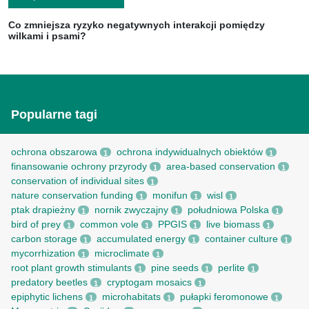
Co zmniejsza ryzyko negatywnych interakcji pomiędzy
wilkami i psami?
Popularne tagi
ochrona obszarowa
ochrona indywidualnych obiektów
1
1
finansowanie ochrony przyrody
area-based conservation
1
1
conservation of individual sites
1
nature conservation funding
monifun
wisl
1
1
1
ptak drapieżny
nornik zwyczajny
południowa Polska
1
1
1
bird of prey
common vole
PPGIS
live biomass
1
1
1
1
carbon storage
accumulated energy
container culture
1
1
1
mycorrhization
microclimate
1
1
root рlant growth stimulants
pine seeds
perlite
1
1
1
predatory beetles
cryptogam mosaics
1
1
epiphytic lichens
microhabitats
pułapki feromonowe
1
1
1