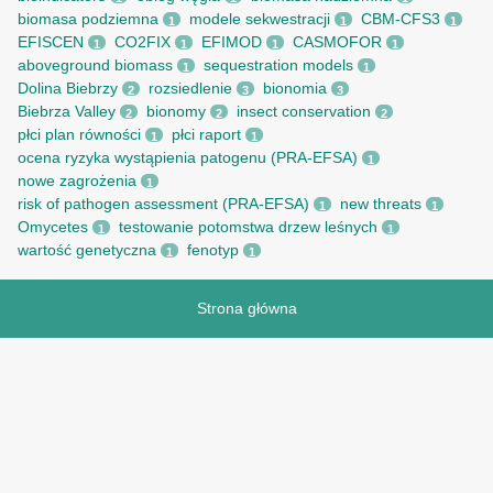
biomasa podziemna
modele sekwestracji
CBM-CFS3
1
1
1
EFISCEN
CO2FIX
EFIMOD
CASMOFOR
1
1
1
1
aboveground biomass
sequestration models
1
1
Dolina Biebrzy
rozsiedlenie
bionomia
2
3
3
Biebrza Valley
bionomy
insect conservation
2
2
2
płci plan równości
płci raport
1
1
ocena ryzyka wystąpienia patogenu (PRA-EFSA)
1
nowe zagrożenia
1
risk of pathogen assessment (PRA-EFSA)
new threats
1
1
Omycetes
testowanie potomstwa drzew leśnych
1
1
wartość genetyczna
fenotyp
1
1
Strona główna