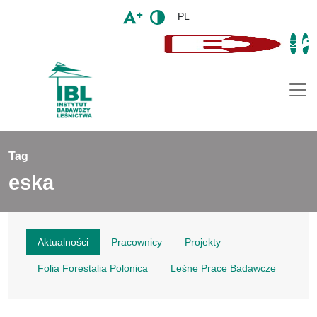
PL
Togg
Tag
eska
Aktualności
Pracownicy
Projekty
Folia Forestalia Polonica
Leśne Prace Badawcze